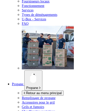
Fournisseurs locaux
Fonctionnement
Services
Types de déménagements
U-Box -
Services
FAQ
Propane
Propane
Retour au menu principal
Remplissage de propane
Accessoires pour le gril
Grils et fumoirs