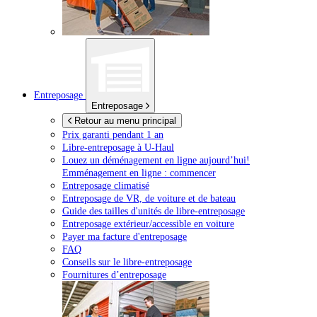
Entreposage
Entreposage
Retour au menu principal
Prix garanti pendant 1 an
Libre-entreposage à
U-Haul
Louez un déménagement en ligne aujourd’hui!
Emménagement en ligne : commencer
Entreposage climatisé
Entreposage de VR, de voiture et de bateau
Guide des tailles d'unités de libre-entreposage
Entreposage extérieur/accessible en voiture
Payer ma facture d'entreposage
FAQ
Conseils sur le libre-entreposage
Fournitures d’entreposage