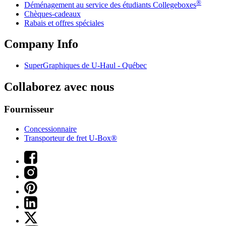
®
Déménagement au service des étudiants Collegeboxes
Chèques-cadeaux
Rabais et offres spéciales
Company Info
SuperGraphiques de
U-Haul
- Québec
Collaborez avec nous
Fournisseur
Concessionnaire
Transporteur de fret U-Box®