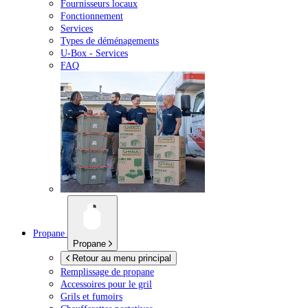
Fournisseurs locaux
Fonctionnement
Services
Types de déménagements
U-Box -
Services
FAQ
Propane
Propane
Retour au menu principal
Remplissage de propane
Accessoires pour le gril
Grils et fumoirs