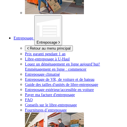
Entreposage
Entreposage
Retour au menu principal
Prix garanti pendant 1 an
Libre-entreposage à
U-Haul
Louez un déménagement en ligne aujourd’hui!
Emménagement en ligne : commencer
Entreposage climatisé
Entreposage de VR, de voiture et de bateau
Guide des tailles d'unités de libre-entreposage
Entreposage extérieur/accessible en voiture
Payer ma facture d'entreposage
FAQ
Conseils sur le libre-entreposage
Fournitures d’entreposage