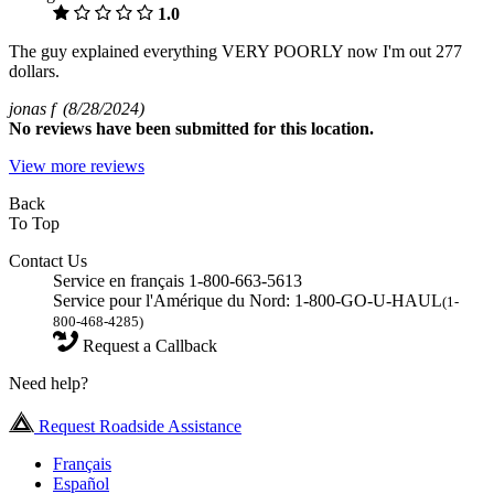
1.0
The guy explained everything VERY POORLY now I'm out 277
dollars.
jonas f
(8/28/2024)
No
reviews have been submitted for this location.
View more reviews
Back
To Top
Contact Us
Service en français 1-800-663-5613
Service pour l'Amérique du Nord: 1-800-GO-U-HAUL
(1-
800-468-4285)
Request a Callback
Need help?
Request Roadside Assistance
Français
Español