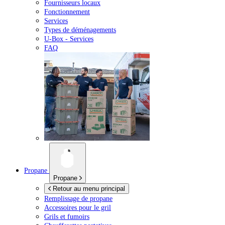
Fournisseurs locaux
Fonctionnement
Services
Types de déménagements
U-Box -
Services
FAQ
Propane
Propane
Retour au menu principal
Remplissage de propane
Accessoires pour le gril
Grils et fumoirs