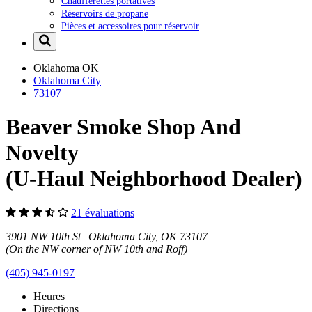
Chaufferettes portatives
Réservoirs de propane
Pièces et accessoires pour réservoir
Oklahoma
OK
Oklahoma City
73107
Beaver Smoke Shop And
Novelty
(U-Haul Neighborhood Dealer)
21 évaluations
3901 NW 10th St Oklahoma City, OK 73107
(On the NW corner of NW 10th and Roff)
(405) 945-0197
Heures
Directions