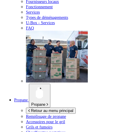
Fournisseurs locaux
Fonctionnement
Services
Types de déménagements
U-Box -
Services
FAQ
Propane
Propane
Retour au menu principal
Remplissage de propane
Accessoires pour le gril
Grils et fumoirs