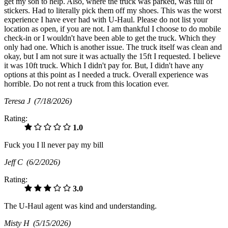
get my son to help. Also, where the truck was parked, was full of
stickers. Had to literally pick them off my shoes. This was the worst
experience I have ever had with U-Haul. Please do not list your
location as open, if you are not. I am thankful I choose to do mobile
check-in or I wouldn't have been able to get the truck. Which they
only had one. Which is another issue. The truck itself was clean and
okay, but I am not sure it was actually the 15ft I requested. I believe
it was 10ft truck. Which I didn't pay for. But, I didn't have any
options at this point as I needed a truck. Overall experience was
horrible. Do not rent a truck from this location ever.
Teresa J
(7/18/2026)
Rating:
1.0
Fuck you I ll never pay my bill
Jeff C
(6/2/2026)
Rating:
3.0
The U-Haul agent was kind and understanding.
Misty H
(5/15/2026)