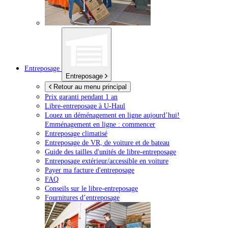
Entreposage
Entreposage
Retour au menu principal
Prix garanti pendant 1 an
Libre-entreposage à
U-Haul
Louez un déménagement en ligne aujourd’hui!
Emménagement en ligne : commencer
Entreposage climatisé
Entreposage de VR, de voiture et de bateau
Guide des tailles d'unités de libre-entreposage
Entreposage extérieur/accessible en voiture
Payer ma facture d'entreposage
FAQ
Conseils sur le libre-entreposage
Fournitures d’entreposage