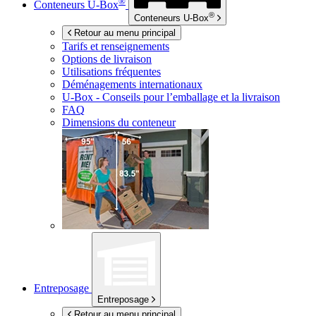
®
Conteneurs
U-Box
®
Conteneurs
U-Box
Retour au menu principal
Tarifs et renseignements
Options de livraison
Utilisations fréquentes
Déménagements internationaux
U-Box -
Conseils pour l’emballage et la livraison
FAQ
Dimensions du conteneur
Entreposage
Entreposage
Retour au menu principal