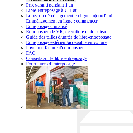
Prix garanti pendant 1 an
Libre-entreposage à
U-Haul
Louez un déménagement en ligne aujourd’hui!
Emménagement en ligne : commencer
Entreposage climatisé
Entreposage de VR, de voiture et de bateau
Guide des tailles d'unités de libre-entreposage
Entreposage extérieur/accessible en voiture
Payer ma facture d'entreposage
FAQ
Conseils sur le libre-entreposage
Fournitures d’entreposage