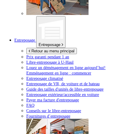
Entreposage
Entreposage
Retour au menu principal
Prix garanti pendant 1 an
Libre-entreposage à
U-Haul
Louez un déménagement en ligne aujourd’hui!
Emménagement en ligne : commencer
Entreposage climatisé
Entreposage de VR, de voiture et de bateau
Guide des tailles d'unités de libre-entreposage
Entreposage extérieur/accessible en voiture
Payer ma facture d'entreposage
FAQ
Conseils sur le libre-entreposage
Fournitures d’entreposage