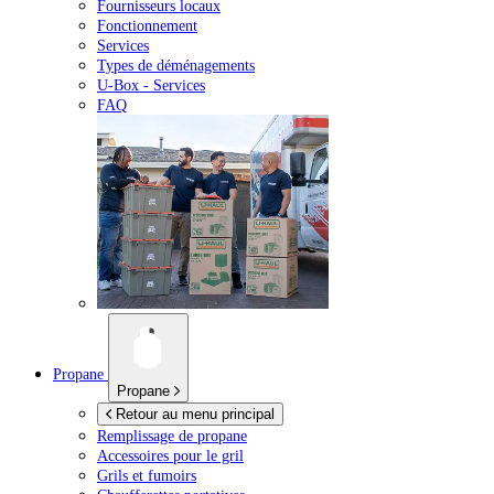
Fournisseurs locaux
Fonctionnement
Services
Types de déménagements
U-Box -
Services
FAQ
Propane
Propane
Retour au menu principal
Remplissage de propane
Accessoires pour le gril
Grils et fumoirs