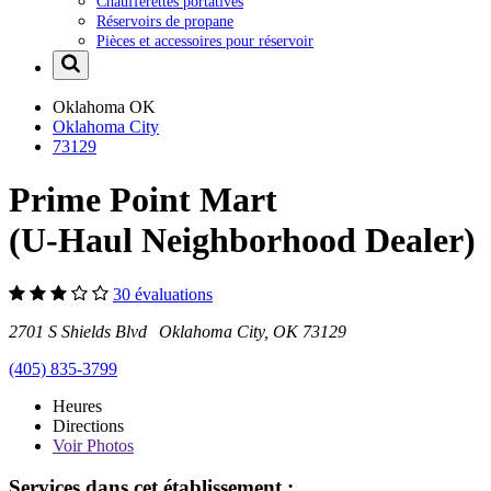
Chaufferettes portatives
Réservoirs de propane
Pièces et accessoires pour réservoir
Oklahoma
OK
Oklahoma City
73129
Prime Point Mart
(U-Haul Neighborhood Dealer)
30 évaluations
2701 S Shields Blvd Oklahoma City, OK 73129
(405) 835-3799
Heures
Directions
Voir
Photos
Services dans cet établissement :