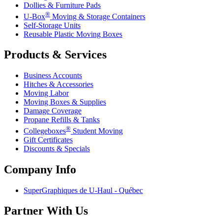
Dollies & Furniture Pads
®
U-Box
Moving & Storage Containers
Self-Storage Units
Reusable Plastic Moving Boxes
Products & Services
Business Accounts
Hitches & Accessories
Moving Labor
Moving Boxes & Supplies
Damage Coverage
Propane Refills & Tanks
®
Collegeboxes
Student Moving
Gift Certificates
Discounts & Specials
Company Info
SuperGraphiques de
U-Haul
- Québec
Partner With Us