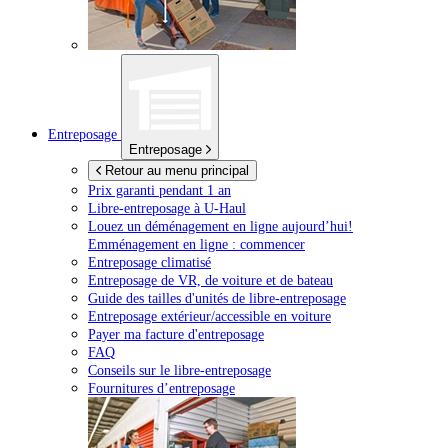
Entreposage
Entreposage
Retour au menu principal
Prix garanti pendant 1 an
Libre-entreposage à
U-Haul
Louez un déménagement en ligne aujourd’hui!
Emménagement en ligne : commencer
Entreposage climatisé
Entreposage de VR, de voiture et de bateau
Guide des tailles d'unités de libre-entreposage
Entreposage extérieur/accessible en voiture
Payer ma facture d'entreposage
FAQ
Conseils sur le libre-entreposage
Fournitures d’entreposage