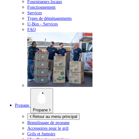
Fournisseurs locaux
Fonctionnement
Services
Types de déménagements
U-Box -
Services
FAQ
Propane
Propane
Retour au menu principal
Remplissage de propane
Accessoires pour le gril
Grils et fumoirs