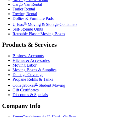
Cargo Van Rental
Trailer Rental
Towing Rental
Dollies & Furniture Pads
®
U-Box
Moving & Storage Containers
Self-Storage Units
Reusable Plastic Moving Boxes
Products & Services
Business Accounts
Hitches & Accessories
Moving Labor
Moving Boxes & Supplies
Damage Coverage
Propane Refills & Tanks
®
Collegeboxes
Student Moving
Gift Certificates
Discounts & Specials
Company Info
SuperGraphiques de
U-Haul
- Québec