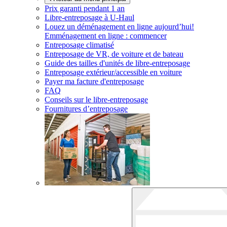
Prix garanti pendant 1 an
Libre-entreposage à
U-Haul
Louez un déménagement en ligne aujourd’hui!
Emménagement en ligne : commencer
Entreposage climatisé
Entreposage de VR, de voiture et de bateau
Guide des tailles d'unités de libre-entreposage
Entreposage extérieur/accessible en voiture
Payer ma facture d'entreposage
FAQ
Conseils sur le libre-entreposage
Fournitures d’entreposage