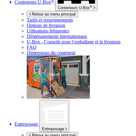
®
Conteneurs
U-Box
®
Conteneurs
U-Box
Retour au menu principal
Tarifs et renseignements
Options de livraison
Utilisations fréquentes
Déménagements internationaux
U-Box -
Conseils pour l’emballage et la livraison
FAQ
Dimensions du conteneur
Entreposage
Entreposage
Retour au menu principal