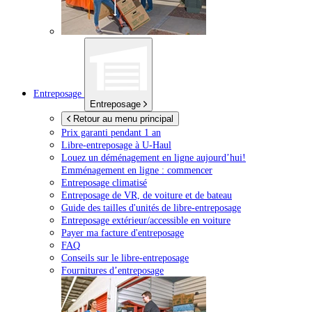
Entreposage
Entreposage
Retour au menu principal
Prix garanti pendant 1 an
Libre-entreposage à
U-Haul
Louez un déménagement en ligne aujourd’hui!
Emménagement en ligne : commencer
Entreposage climatisé
Entreposage de VR, de voiture et de bateau
Guide des tailles d'unités de libre-entreposage
Entreposage extérieur/accessible en voiture
Payer ma facture d'entreposage
FAQ
Conseils sur le libre-entreposage
Fournitures d’entreposage