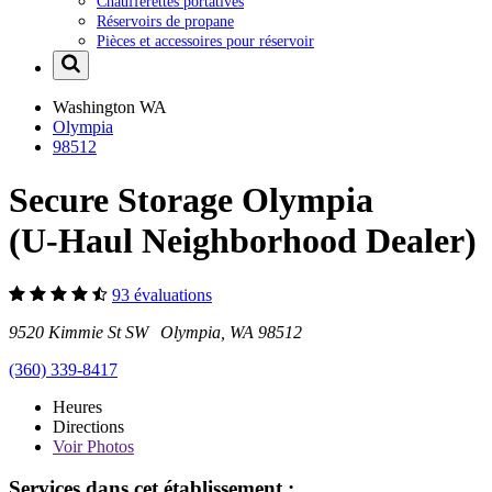
Chaufferettes portatives
Réservoirs de propane
Pièces et accessoires pour réservoir
Washington
WA
Olympia
98512
Secure Storage Olympia
(U-Haul Neighborhood Dealer)
93 évaluations
9520 Kimmie St SW Olympia, WA 98512
(360) 339-8417
Heures
Directions
Voir
Photos
Services dans cet établissement :