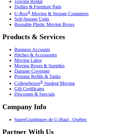
Towing Rental
Dollies & Furniture Pads
®
U-Box
Moving & Storage Containers
Self-Storage Units
Reusable Plastic Moving Boxes
Products & Services
Business Accounts
Hitches & Accessories
Moving Labor
Moving Boxes & Supplies
Damage Coverage
Propane Refills & Tanks
®
Collegeboxes
Student Moving
Gift Certificates
Discounts & Specials
Company Info
SuperGraphiques de
U-Haul
- Québec
Partner With Us