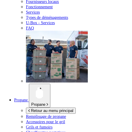
Fournisseurs locaux
Fonctionnement
Services
Types de déménagements
U-Box -
Services
FAQ
Propane
Propane
Retour au menu principal
Remplissage de propane
Accessoires pour le gril
Grils et fumoirs