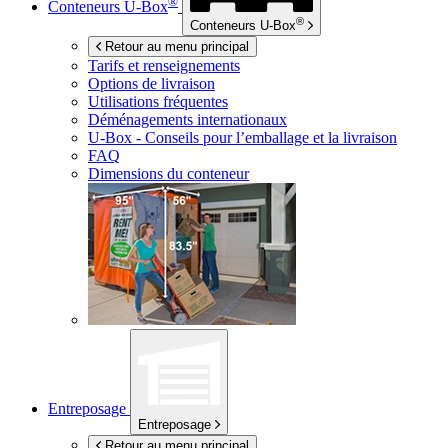
®
Conteneurs
U-Box
®
Conteneurs
U-Box
Retour au menu principal
Tarifs et renseignements
Options de livraison
Utilisations fréquentes
Déménagements internationaux
U-Box -
Conseils pour l’emballage et la livraison
FAQ
Dimensions du conteneur
Entreposage
Entreposage
Retour au menu principal