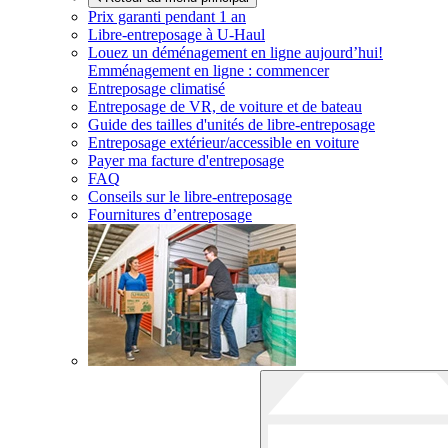
Prix garanti pendant 1 an
Libre-entreposage à
U-Haul
Louez un déménagement en ligne aujourd’hui!
Emménagement en ligne : commencer
Entreposage climatisé
Entreposage de VR, de voiture et de bateau
Guide des tailles d'unités de libre-entreposage
Entreposage extérieur/accessible en voiture
Payer ma facture d'entreposage
FAQ
Conseils sur le libre-entreposage
Fournitures d’entreposage