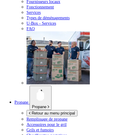
Fournisseurs locaux
Fonctionnement
Services
Types de déménagements
U-Box -
Services
FAQ
Propane
Propane
Retour au menu principal
Remplissage de propane
Accessoires pour le gril
Grils et fumoirs