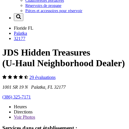
Chaufferettes portatives
Réservoirs de propane
Pièces et accessoires pour réservoir
Floride
FL
Palatka
32177
JDS Hidden Treasures
(U-Haul Neighborhood Dealer)
29 évaluations
1001 SR 19 N Palatka, FL 32177
(386) 325-7171
Heures
Directions
Voir
Photos
Services dans cet établissement :