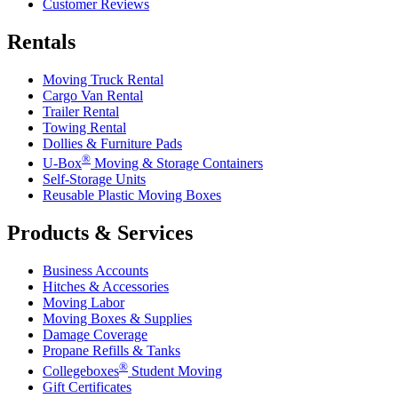
Customer Reviews
Rentals
Moving Truck Rental
Cargo Van Rental
Trailer Rental
Towing Rental
Dollies & Furniture Pads
®
U-Box
Moving & Storage Containers
Self-Storage Units
Reusable Plastic Moving Boxes
Products & Services
Business Accounts
Hitches & Accessories
Moving Labor
Moving Boxes & Supplies
Damage Coverage
Propane Refills & Tanks
®
Collegeboxes
Student Moving
Gift Certificates