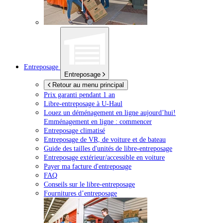
Entreposage
Entreposage
Retour au menu principal
Prix garanti pendant 1 an
Libre-entreposage à
U-Haul
Louez un déménagement en ligne aujourd’hui!
Emménagement en ligne : commencer
Entreposage climatisé
Entreposage de VR, de voiture et de bateau
Guide des tailles d'unités de libre-entreposage
Entreposage extérieur/accessible en voiture
Payer ma facture d'entreposage
FAQ
Conseils sur le libre-entreposage
Fournitures d’entreposage