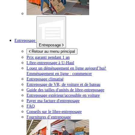
Entreposage
Entreposage
Retour au menu principal
Prix garanti pendant 1 an
Libre-entreposage à
U-Haul
Louez un déménagement en ligne aujourd’hui!
Emménagement en ligne : commencer
Entreposage climatisé
Entreposage de VR, de voiture et de bateau
Guide des tailles d'unités de libre-entreposage
Entreposage extérieur/accessible en voiture
Payer ma facture d'entreposage
FAQ
Conseils sur le libre-entreposage
Fournitures d’entreposage