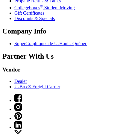
Propane Refills & Tanks
®
Collegeboxes
Student Moving
Gift Certificates
Discounts & Specials
Company Info
SuperGraphiques de
U-Haul
- Québec
Partner With Us
Vendor
Dealer
U-Box® Freight Carrier