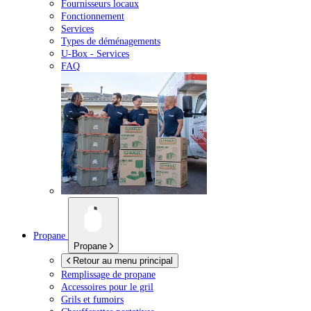
Fournisseurs locaux
Fonctionnement
Services
Types de déménagements
U-Box -
Services
FAQ
Propane
Propane
Retour au menu principal
Remplissage de propane
Accessoires pour le gril
Grils et fumoirs