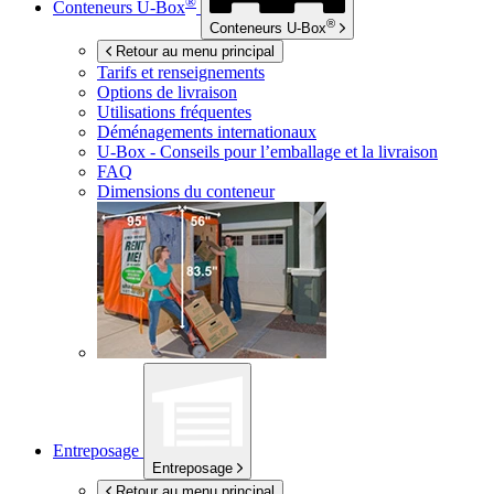
®
Conteneurs
U-Box
®
Conteneurs
U-Box
Retour au menu principal
Tarifs et renseignements
Options de livraison
Utilisations fréquentes
Déménagements internationaux
U-Box -
Conseils pour l’emballage et la livraison
FAQ
Dimensions du conteneur
Entreposage
Entreposage
Retour au menu principal