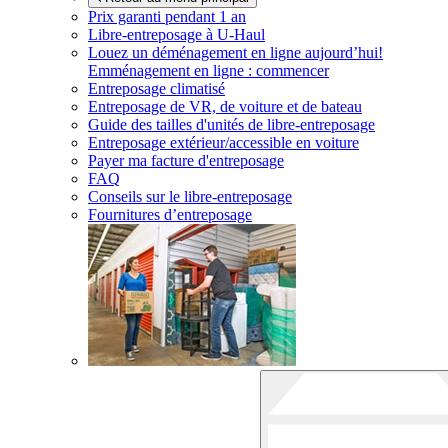
Prix garanti pendant 1 an
Libre-entreposage à
U-Haul
Louez un déménagement en ligne aujourd’hui!
Emménagement en ligne : commencer
Entreposage climatisé
Entreposage de VR, de voiture et de bateau
Guide des tailles d'unités de libre-entreposage
Entreposage extérieur/accessible en voiture
Payer ma facture d'entreposage
FAQ
Conseils sur le libre-entreposage
Fournitures d’entreposage