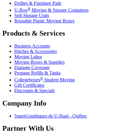
Dollies & Furniture Pads
®
U-Box
Moving & Storage Containers
Self-Storage Units
Reusable Plastic Moving Boxes
Products & Services
Business Accounts
Hitches & Accessories
Moving Labor
Moving Boxes & Supplies
Damage Coverage
Propane Refills & Tanks
®
Collegeboxes
Student Moving
Gift Certificates
Discounts & Specials
Company Info
SuperGraphiques de
U-Haul
- Québec
Partner With Us