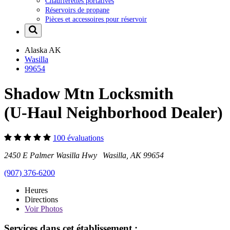
Chaufferettes portatives
Réservoirs de propane
Pièces et accessoires pour réservoir
Alaska
AK
Wasilla
99654
Shadow Mtn Locksmith
(U-Haul Neighborhood Dealer)
100 évaluations
2450 E Palmer Wasilla Hwy Wasilla, AK 99654
(907) 376-6200
Heures
Directions
Voir
Photos
Services dans cet établissement :