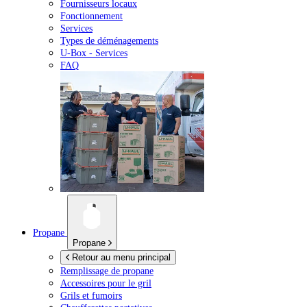
Fournisseurs locaux
Fonctionnement
Services
Types de déménagements
U-Box -
Services
FAQ
Propane
Propane
Retour au menu principal
Remplissage de propane
Accessoires pour le gril
Grils et fumoirs