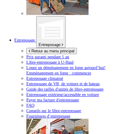
Entreposage
Entreposage
Retour au menu principal
Prix garanti pendant 1 an
Libre-entreposage à
U-Haul
Louez un déménagement en ligne aujourd’hui!
Emménagement en ligne : commencer
Entreposage climatisé
Entreposage de VR, de voiture et de bateau
Guide des tailles d'unités de libre-entreposage
Entreposage extérieur/accessible en voiture
Payer ma facture d'entreposage
FAQ
Conseils sur le libre-entreposage
Fournitures d’entreposage