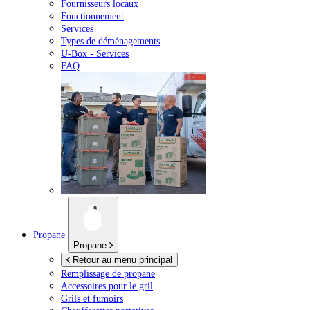
Fournisseurs locaux
Fonctionnement
Services
Types de déménagements
U-Box -
Services
FAQ
Propane
Propane
Retour au menu principal
Remplissage de propane
Accessoires pour le gril
Grils et fumoirs