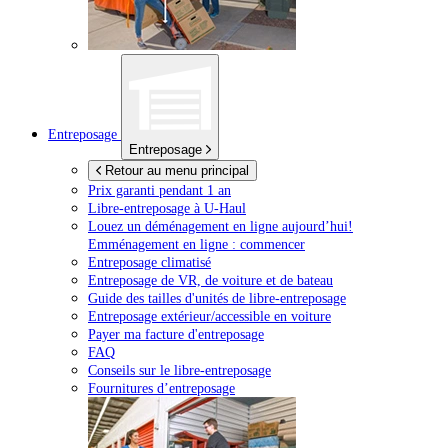
Entreposage
Entreposage
Retour au menu principal
Prix garanti pendant 1 an
Libre-entreposage à
U-Haul
Louez un déménagement en ligne aujourd’hui!
Emménagement en ligne : commencer
Entreposage climatisé
Entreposage de VR, de voiture et de bateau
Guide des tailles d'unités de libre-entreposage
Entreposage extérieur/accessible en voiture
Payer ma facture d'entreposage
FAQ
Conseils sur le libre-entreposage
Fournitures d’entreposage