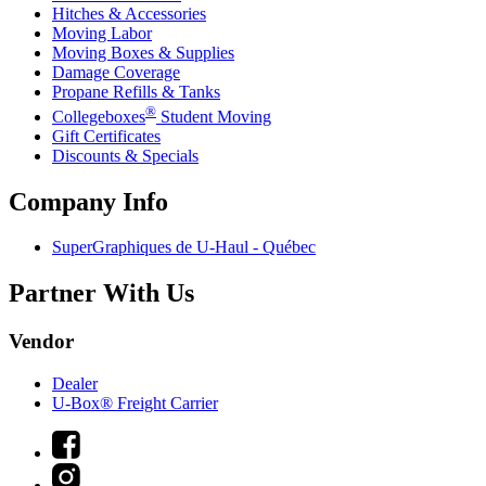
Hitches & Accessories
Moving Labor
Moving Boxes & Supplies
Damage Coverage
Propane Refills & Tanks
®
Collegeboxes
Student Moving
Gift Certificates
Discounts & Specials
Company Info
SuperGraphiques de
U-Haul
- Québec
Partner With Us
Vendor
Dealer
U-Box® Freight Carrier