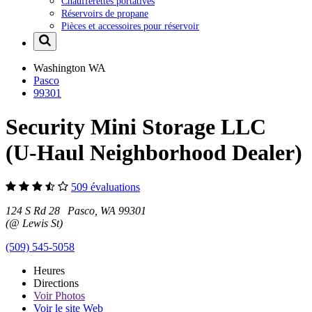
Chaufferettes portatives
Réservoirs de propane
Pièces et accessoires pour réservoir
Washington
WA
Pasco
99301
Security Mini Storage LLC
(U-Haul Neighborhood Dealer)
509 évaluations
124 S Rd 28 Pasco, WA 99301
(@ Lewis St)
(509) 545-5058
Heures
Directions
Voir
Photos
Voir le site Web