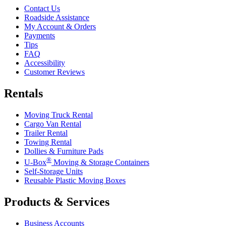
Contact Us
Roadside Assistance
My Account & Orders
Payments
Tips
FAQ
Accessibility
Customer Reviews
Rentals
Moving Truck Rental
Cargo Van Rental
Trailer Rental
Towing Rental
Dollies & Furniture Pads
®
U-Box
Moving & Storage Containers
Self-Storage Units
Reusable Plastic Moving Boxes
Products & Services
Business Accounts