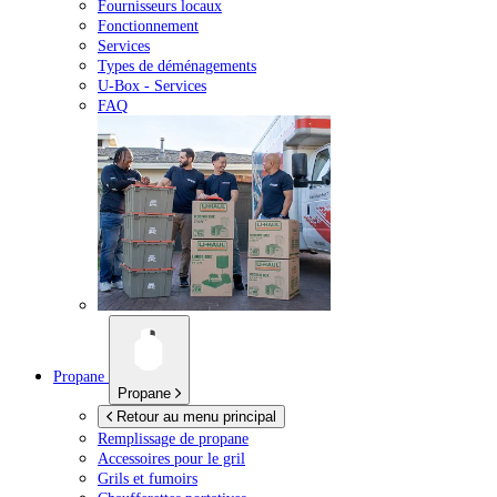
Fournisseurs locaux
Fonctionnement
Services
Types de déménagements
U-Box -
Services
FAQ
Propane
Propane
Retour au menu principal
Remplissage de propane
Accessoires pour le gril
Grils et fumoirs