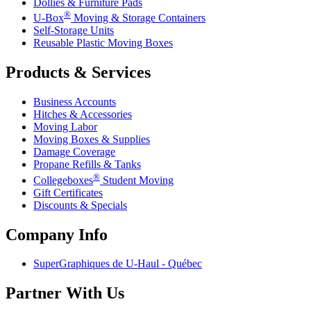
Dollies & Furniture Pads
®
U-Box
Moving & Storage Containers
Self-Storage Units
Reusable Plastic Moving Boxes
Products & Services
Business Accounts
Hitches & Accessories
Moving Labor
Moving Boxes & Supplies
Damage Coverage
Propane Refills & Tanks
®
Collegeboxes
Student Moving
Gift Certificates
Discounts & Specials
Company Info
SuperGraphiques de
U-Haul
- Québec
Partner With Us