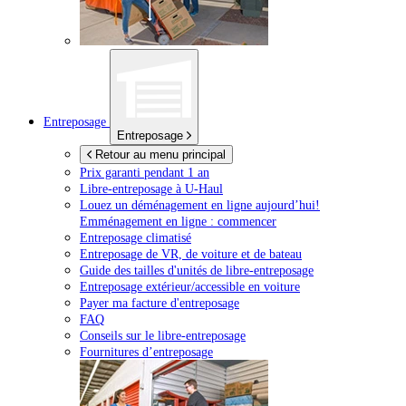
Entreposage
Entreposage
Retour au menu principal
Prix garanti pendant 1 an
Libre-entreposage à
U-Haul
Louez un déménagement en ligne aujourd’hui!
Emménagement en ligne : commencer
Entreposage climatisé
Entreposage de VR, de voiture et de bateau
Guide des tailles d'unités de libre-entreposage
Entreposage extérieur/accessible en voiture
Payer ma facture d'entreposage
FAQ
Conseils sur le libre-entreposage
Fournitures d’entreposage