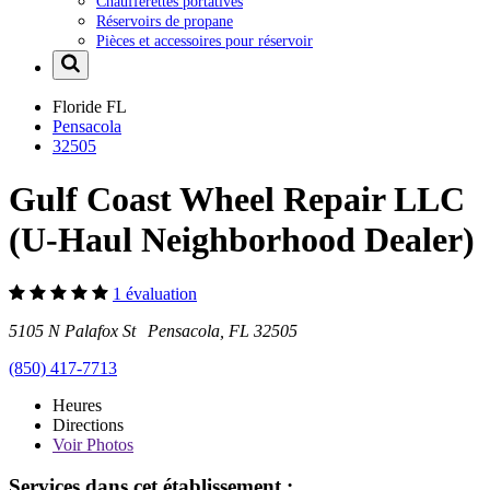
Chaufferettes portatives
Réservoirs de propane
Pièces et accessoires pour réservoir
Floride
FL
Pensacola
32505
Gulf Coast Wheel Repair LLC
(U-Haul Neighborhood Dealer)
1 évaluation
5105 N Palafox St Pensacola, FL 32505
(850) 417-7713
Heures
Directions
Voir
Photos
Services dans cet établissement :