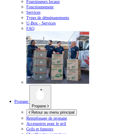
Fournisseurs locaux
Fonctionnement
Services
Types de déménagements
U-Box -
Services
FAQ
Propane
Propane
Retour au menu principal
Remplissage de propane
Accessoires pour le gril
Grils et fumoirs