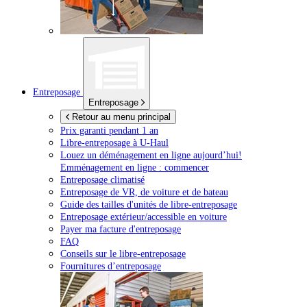
Entreposage
Entreposage
Retour au menu principal
Prix garanti pendant 1 an
Libre-entreposage à
U-Haul
Louez un déménagement en ligne aujourd’hui!
Emménagement en ligne : commencer
Entreposage climatisé
Entreposage de VR, de voiture et de bateau
Guide des tailles d'unités de libre-entreposage
Entreposage extérieur/accessible en voiture
Payer ma facture d'entreposage
FAQ
Conseils sur le libre-entreposage
Fournitures d’entreposage