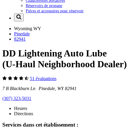
Chaufferettes portatives
Réservoirs de propane
Pièces et accessoires pour réservoir
Wyoming
WY
Pinedale
82941
DD Lightening Auto Lube
(U-Haul Neighborhood Dealer)
51 évaluations
7 B Blackburn Ln Pinedale, WY 82941
(307) 323-5031
Heures
Directions
Services dans cet établissement :