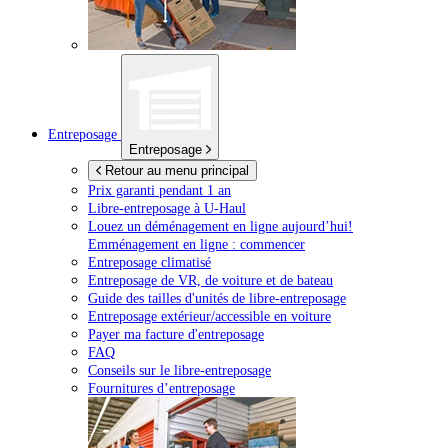
Entreposage
Entreposage
Retour au menu principal
Prix garanti pendant 1 an
Libre-entreposage à
U-Haul
Louez un déménagement en ligne aujourd’hui!
Emménagement en ligne : commencer
Entreposage climatisé
Entreposage de VR, de voiture et de bateau
Guide des tailles d'unités de libre-entreposage
Entreposage extérieur/accessible en voiture
Payer ma facture d'entreposage
FAQ
Conseils sur le libre-entreposage
Fournitures d’entreposage