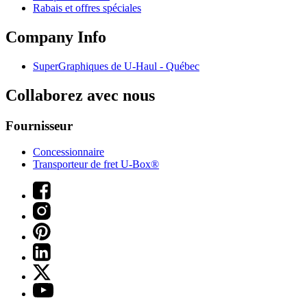
Rabais et offres spéciales
Company Info
SuperGraphiques de
U-Haul
- Québec
Collaborez avec nous
Fournisseur
Concessionnaire
Transporteur de fret U-Box®