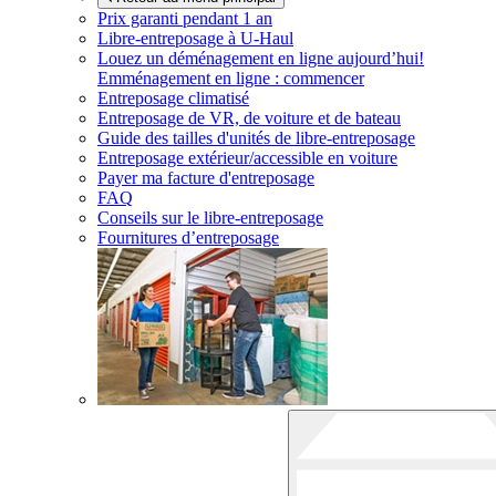
Prix garanti pendant 1 an
Libre-entreposage à
U-Haul
Louez un déménagement en ligne aujourd’hui!
Emménagement en ligne : commencer
Entreposage climatisé
Entreposage de VR, de voiture et de bateau
Guide des tailles d'unités de libre-entreposage
Entreposage extérieur/accessible en voiture
Payer ma facture d'entreposage
FAQ
Conseils sur le libre-entreposage
Fournitures d’entreposage