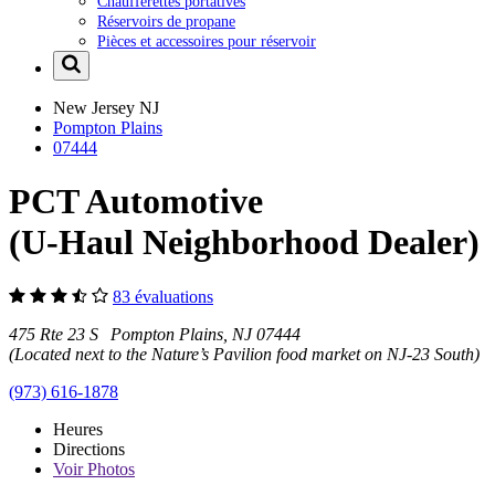
Chaufferettes portatives
Réservoirs de propane
Pièces et accessoires pour réservoir
New Jersey
NJ
Pompton Plains
07444
PCT Automotive
(U-Haul Neighborhood Dealer)
83 évaluations
475 Rte 23 S Pompton Plains, NJ 07444
(Located next to the Nature’s Pavilion food market on NJ-23 South)
(973) 616-1878
Heures
Directions
Voir
Photos