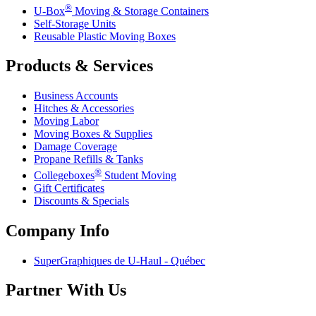
®
U-Box
Moving & Storage Containers
Self-Storage Units
Reusable Plastic Moving Boxes
Products & Services
Business Accounts
Hitches & Accessories
Moving Labor
Moving Boxes & Supplies
Damage Coverage
Propane Refills & Tanks
®
Collegeboxes
Student Moving
Gift Certificates
Discounts & Specials
Company Info
SuperGraphiques de
U-Haul
- Québec
Partner With Us