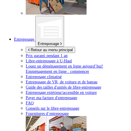
Entreposage
Entreposage
Retour au menu principal
Prix garanti pendant 1 an
Libre-entreposage à
U-Haul
Louez un déménagement en ligne aujourd’hui!
Emménagement en ligne : commencer
Entreposage climatisé
Entreposage de VR, de voiture et de bateau
Guide des tailles d'unités de libre-entreposage
Entreposage extérieur/accessible en voiture
Payer ma facture d'entreposage
FAQ
Conseils sur le libre-entreposage
Fournitures d’entreposage