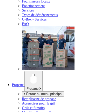
Fournisseurs locaux
Fonctionnement
Services
Types de déménagements
U-Box -
Services
FAQ
Propane
Propane
Retour au menu principal
Remplissage de propane
Accessoires pour le gril
Grils et fumoirs