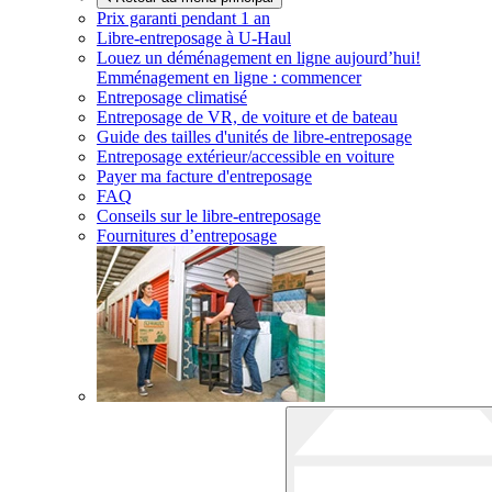
Prix garanti pendant 1 an
Libre-entreposage à
U-Haul
Louez un déménagement en ligne aujourd’hui!
Emménagement en ligne : commencer
Entreposage climatisé
Entreposage de VR, de voiture et de bateau
Guide des tailles d'unités de libre-entreposage
Entreposage extérieur/accessible en voiture
Payer ma facture d'entreposage
FAQ
Conseils sur le libre-entreposage
Fournitures d’entreposage