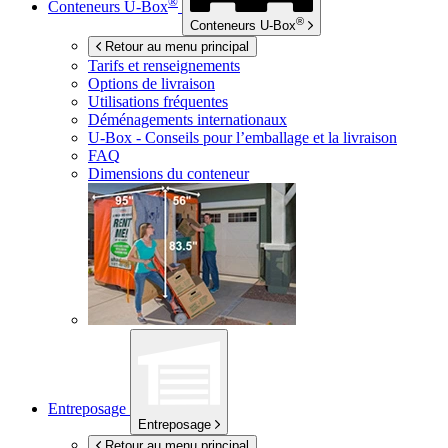
®
Conteneurs
U-Box
®
Conteneurs
U-Box
Retour au menu principal
Tarifs et renseignements
Options de livraison
Utilisations fréquentes
Déménagements internationaux
U-Box -
Conseils pour l’emballage et la livraison
FAQ
Dimensions du conteneur
Entreposage
Entreposage
Retour au menu principal