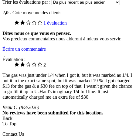
Trier les évaluations par :
2,0
- Cote moyenne des clients
1 évaluation
Dites-nous ce que vous en pensez.
Vos précieux commentaires nous aideront à mieux vous servir.
Écrire un commentaire
Évaluation :
2
The gas was just under 1/4 when I got it, but it was marked as 1/4. I
put it in the exact same spot, but it was marked 19 %. I got charged
$13 for the gas & a $30 fee on top of that. I wasn't given the chance
to go fill it up to U-Haul's imaginary 1/4 full line. It just
automatically charged me an extra fee of $30.
Beau C
(8/3/2026)
No
reviews have been submitted for this location.
Back
To Top
Contact Us