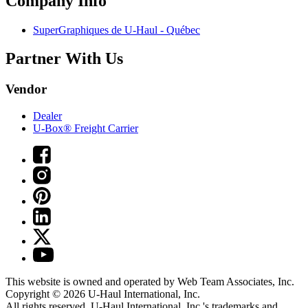
Company Info
SuperGraphiques de
U-Haul
- Québec
Partner With Us
Vendor
Dealer
U-Box® Freight Carrier
This website is owned and operated by Web Team Associates, Inc.
Copyright © 2026
U-Haul
International, Inc.
All rights reserved.
U-Haul
International, Inc.'s trademarks and