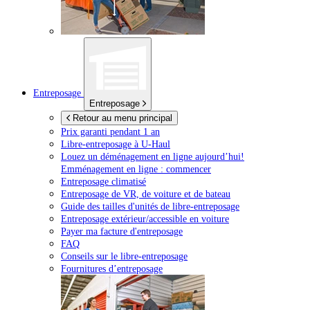
Entreposage
Entreposage
Retour au menu principal
Prix garanti pendant 1 an
Libre-entreposage à
U-Haul
Louez un déménagement en ligne aujourd’hui!
Emménagement en ligne : commencer
Entreposage climatisé
Entreposage de VR, de voiture et de bateau
Guide des tailles d'unités de libre-entreposage
Entreposage extérieur/accessible en voiture
Payer ma facture d'entreposage
FAQ
Conseils sur le libre-entreposage
Fournitures d’entreposage