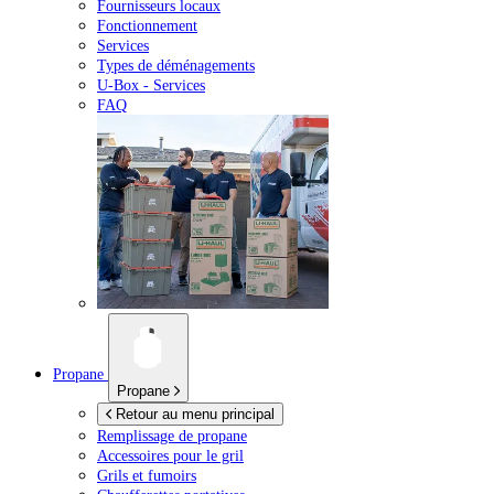
Fournisseurs locaux
Fonctionnement
Services
Types de déménagements
U-Box -
Services
FAQ
Propane
Propane
Retour au menu principal
Remplissage de propane
Accessoires pour le gril
Grils et fumoirs