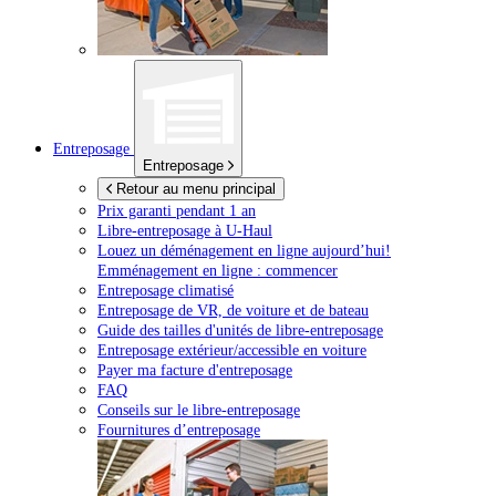
Entreposage
Entreposage
Retour au menu principal
Prix garanti pendant 1 an
Libre-entreposage à
U-Haul
Louez un déménagement en ligne aujourd’hui!
Emménagement en ligne : commencer
Entreposage climatisé
Entreposage de VR, de voiture et de bateau
Guide des tailles d'unités de libre-entreposage
Entreposage extérieur/accessible en voiture
Payer ma facture d'entreposage
FAQ
Conseils sur le libre-entreposage
Fournitures d’entreposage