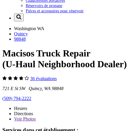
Chaufferettes portatives
Réservoirs de propane
Pièces et accessoires pour réservoir
Washington
WA
Quincy
98848
Macisos Truck Repair
(U-Haul Neighborhood Dealer)
36 évaluations
721 E St SW Quincy, WA 98848
(509) 794-2222
Heures
Directions
Voir
Photos
Services dans cet établissement :