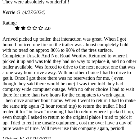
They were absolutely wonderful!!
Kerrie G
(4/27/2024)
Rating:
2.0
Arrived picked up trailer, that interaction was great. When I got
home I noticed one tire on the trailer was almost completely bald
with no tread on approx 80% to 90% of the tires surface.
Completely Unsafe And Not Road Worthy. Returned to where I
picked it up and was told they had no way to replace it, and no other
trailer available. Was forced to drive to the next nearest one that was
a one way hour drive away. With no other choice I had to drive to
get it. Once I got there there was no reservation for me, ( even
though they said there would be one) I was then told they had
company wide computer outage. With no other choice I had to wait
there for more than two hours for the computers to work again.
Then drive another hour home. When I went to return I had to make
the same trip again (2 hour round trip) to return the trailer. I had
rented it for “in town” meaning I had to return where I picked it up,
even though I asked to return to the original plaice I tried to pick it
up. Tried to rent me unsafe equipment, cost me over have a day of
pure waste of time. Will never use this company again, period!
Micheal W
(10/24/2023)