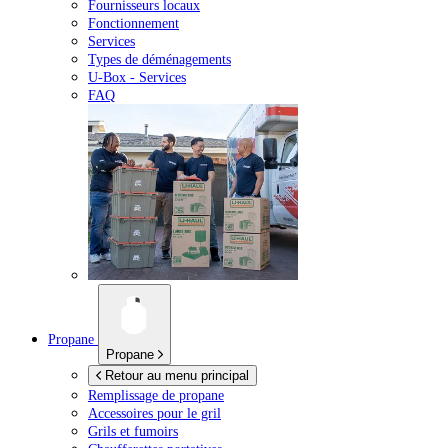
Fournisseurs locaux
Fonctionnement
Services
Types de déménagements
U-Box -
Services
FAQ
Propane
Propane
Retour au menu principal
Remplissage de propane
Accessoires pour le gril
Grils et fumoirs