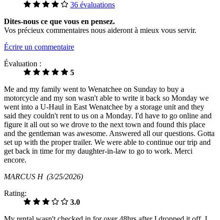
36 évaluations
Dites-nous ce que vous en pensez.
Vos précieux commentaires nous aideront à mieux vous servir.
Écrire un commentaire
Évaluation :
5
Me and my family went to Wenatchee on Sunday to buy a
motorcycle and my son wasn't able to write it back so Monday we
went into a U-Haul in East Wenatchee by a storage unit and they
said they couldn't rent to us on a Monday. I'd have to go online and
figure it all out so we drove to the next town and found this place
and the gentleman was awesome. Answered all our questions. Gotta
set up with the proper trailer. We were able to continue our trip and
get back in time for my daughter-in-law to go to work. Merci
encore.
MARCUS H
(3/25/2026)
Rating:
3.0
My rental wasn't checked in for over 48hrs after I dropped it off. I