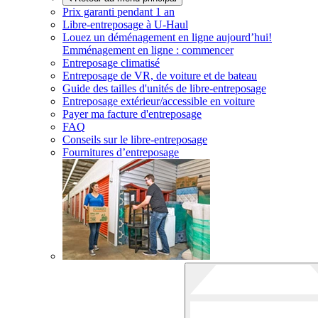
Prix garanti pendant 1 an
Libre-entreposage à
U-Haul
Louez un déménagement en ligne aujourd’hui!
Emménagement en ligne : commencer
Entreposage climatisé
Entreposage de VR, de voiture et de bateau
Guide des tailles d'unités de libre-entreposage
Entreposage extérieur/accessible en voiture
Payer ma facture d'entreposage
FAQ
Conseils sur le libre-entreposage
Fournitures d’entreposage