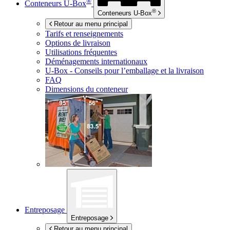
®
Conteneurs
U-Box
®
Conteneurs
U-Box
Retour au menu principal
Tarifs et renseignements
Options de livraison
Utilisations fréquentes
Déménagements internationaux
U-Box -
Conseils pour l’emballage et la livraison
FAQ
Dimensions du conteneur
Entreposage
Entreposage
Retour au menu principal