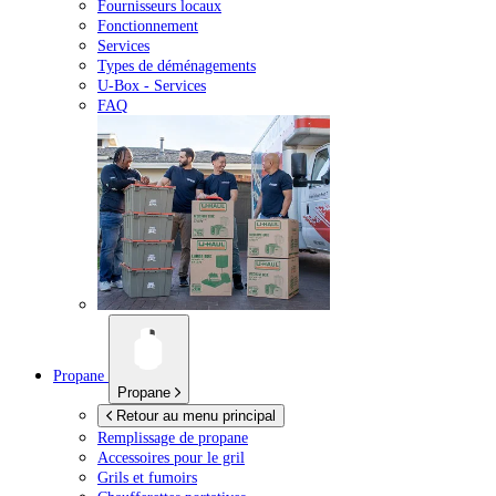
Fournisseurs locaux
Fonctionnement
Services
Types de déménagements
U-Box -
Services
FAQ
Propane
Propane
Retour au menu principal
Remplissage de propane
Accessoires pour le gril
Grils et fumoirs