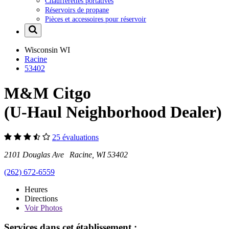
Chaufferettes portatives
Réservoirs de propane
Pièces et accessoires pour réservoir
Wisconsin
WI
Racine
53402
M&M Citgo
(U-Haul Neighborhood Dealer)
25 évaluations
2101 Douglas Ave Racine, WI 53402
(262) 672-6559
Heures
Directions
Voir
Photos
Services dans cet établissement :