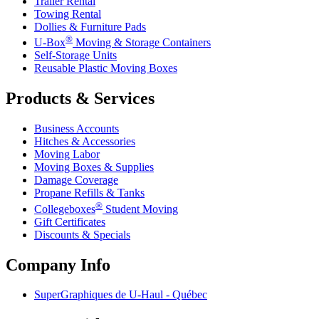
Trailer Rental
Towing Rental
Dollies & Furniture Pads
®
U-Box
Moving & Storage Containers
Self-Storage Units
Reusable Plastic Moving Boxes
Products & Services
Business Accounts
Hitches & Accessories
Moving Labor
Moving Boxes & Supplies
Damage Coverage
Propane Refills & Tanks
®
Collegeboxes
Student Moving
Gift Certificates
Discounts & Specials
Company Info
SuperGraphiques de
U-Haul
- Québec