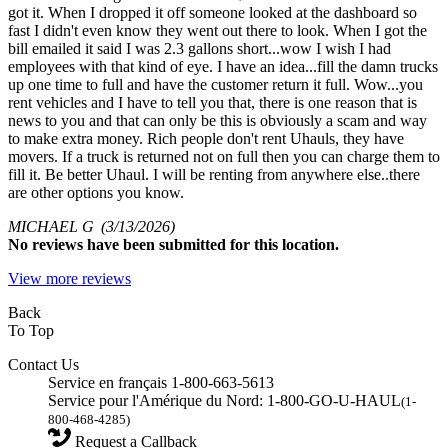
got it. When I dropped it off someone looked at the dashboard so
fast I didn't even know they went out there to look. When I got the
bill emailed it said I was 2.3 gallons short...wow I wish I had
employees with that kind of eye. I have an idea...fill the damn trucks
up one time to full and have the customer return it full. Wow...you
rent vehicles and I have to tell you that, there is one reason that is
news to you and that can only be this is obviously a scam and way
to make extra money. Rich people don't rent Uhauls, they have
movers. If a truck is returned not on full then you can charge them to
fill it. Be better Uhaul. I will be renting from anywhere else..there
are other options you know.
MICHAEL G
(3/13/2026)
No
reviews have been submitted for this location.
View more reviews
Back
To Top
Contact Us
Service en français 1-800-663-5613
Service pour l'Amérique du Nord: 1-800-GO-U-HAUL
(1-
800-468-4285)
Request a Callback