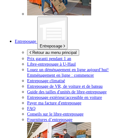
Entreposage
Entreposage
Retour au menu principal
Prix garanti pendant 1 an
Libre-entreposage à
U-Haul
Louez un déménagement en ligne aujourd’hui!
Emménagement en ligne : commencer
Entreposage climatisé
Entreposage de VR, de voiture et de bateau
Guide des tailles d'unités de libre-entreposage
Entreposage extérieur/accessible en voiture
Payer ma facture d'entreposage
FAQ
Conseils sur le libre-entreposage
Fournitures d’entreposage