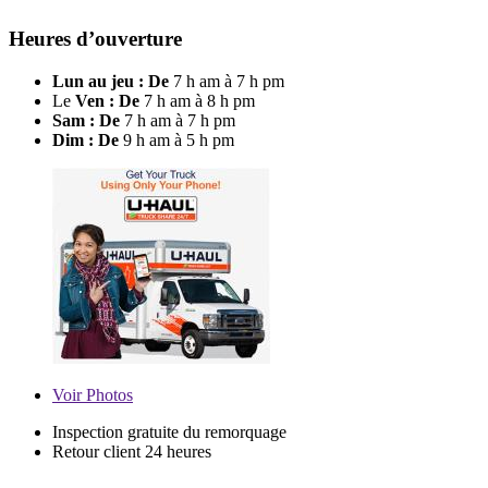
Heures d’ouverture
Lun au jeu : De
7 h am à 7 h pm
Le
Ven : De
7 h am à 8 h pm
Sam : De
7 h am à 7 h pm
Dim : De
9 h am à 5 h pm
Voir
Photos
Inspection gratuite du remorquage
Retour client 24 heures