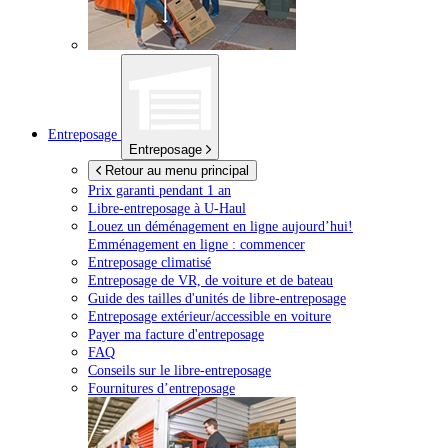
Entreposage
Entreposage
Retour au menu principal
Prix garanti pendant 1 an
Libre-entreposage à
U-Haul
Louez un déménagement en ligne aujourd’hui!
Emménagement en ligne : commencer
Entreposage climatisé
Entreposage de VR, de voiture et de bateau
Guide des tailles d'unités de libre-entreposage
Entreposage extérieur/accessible en voiture
Payer ma facture d'entreposage
FAQ
Conseils sur le libre-entreposage
Fournitures d’entreposage