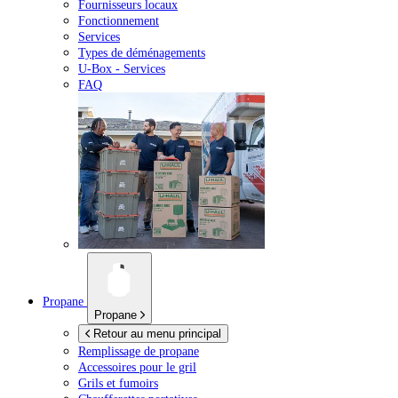
Fournisseurs locaux
Fonctionnement
Services
Types de déménagements
U-Box -
Services
FAQ
Propane
Propane
Retour au menu principal
Remplissage de propane
Accessoires pour le gril
Grils et fumoirs