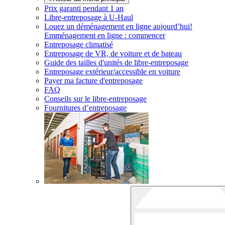
Prix garanti pendant 1 an
Libre-entreposage à
U-Haul
Louez un déménagement en ligne aujourd’hui!
Emménagement en ligne : commencer
Entreposage climatisé
Entreposage de VR, de voiture et de bateau
Guide des tailles d'unités de libre-entreposage
Entreposage extérieur/accessible en voiture
Payer ma facture d'entreposage
FAQ
Conseils sur le libre-entreposage
Fournitures d’entreposage