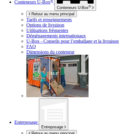
®
Conteneurs
U-Box
®
Conteneurs
U-Box
Retour au menu principal
Tarifs et renseignements
Options de livraison
Utilisations fréquentes
Déménagements internationaux
U-Box -
Conseils pour l’emballage et la livraison
FAQ
Dimensions du conteneur
Entreposage
Entreposage
Retour au menu principal