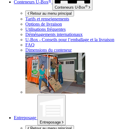
®
Conteneurs
U-Box
®
Conteneurs
U-Box
Retour au menu principal
Tarifs et renseignements
Options de livraison
Utilisations fréquentes
Déménagements internationaux
U-Box -
Conseils pour l’emballage et la livraison
FAQ
Dimensions du conteneur
Entreposage
Entreposage
Retour au menu principal