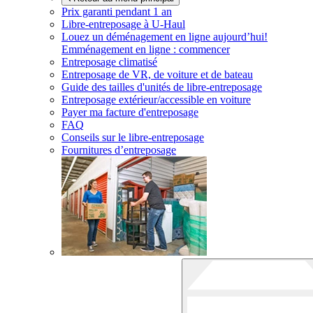
Prix garanti pendant 1 an
Libre-entreposage à
U-Haul
Louez un déménagement en ligne aujourd’hui!
Emménagement en ligne : commencer
Entreposage climatisé
Entreposage de VR, de voiture et de bateau
Guide des tailles d'unités de libre-entreposage
Entreposage extérieur/accessible en voiture
Payer ma facture d'entreposage
FAQ
Conseils sur le libre-entreposage
Fournitures d’entreposage