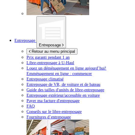
Entreposage
Entreposage
Retour au menu principal
Prix garanti pendant 1 an
Libre-entreposage à
U-Haul
Louez un déménagement en ligne aujourd’hui!
Emménagement en ligne : commencer
Entreposage climatisé
Entreposage de VR, de voiture et de bateau
Guide des tailles d'unités de libre-entreposage
Entreposage extérieur/accessible en voiture
Payer ma facture d'entreposage
FAQ
Conseils sur le libre-entreposage
Fournitures d’entreposage