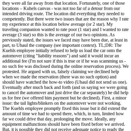
they were all far away from that location. Fortunately, one of those
locations – Kuhels canvas - was not too far of a detour from our
intended driving route. The location did everything they needed to
competently. But there were two issues that are the reason why I rate
my experience at this location below average (or 2 star). My
traveling companion wanted to rate poor (1 star) and I wanted to rate
average (3 star) so this is the average of our two opinions. As
previously stated, the issues we faced may have been due, at least in
part, to Uhaul the company (see important context). TL;DR: The
Kuehls employee initially refused to help us load the car onto the
automover (citing "liability reasons") and said it would incur an
additional fee (I'm not sure if this is true or if he was scamming us -
no such fee was disclosed during the online reservation process). We
protested. He argued with us, falsely claiming we declined help
when we made the reservation (there was no such option) and
should have watched the how-to video (Uhaul did not send us one).
Eventually after much back and forth (and us saying we were going
to cancel the automover and just drive the car separately) he did help
us for free (we offered him payment but he declined). First, a minor
issue: the tail lights/blinkers on the automover were not working.
The Kuehls employee promptly fixed this issue but it did extend the
amount of time we had to spend there, which, in turn, limited how
far we could drive that day, prolonging the move. Ideally, any
equipment malfunctions should have been fixed before we arrived.
But, it is possible they did not receive adequate notice to ready the