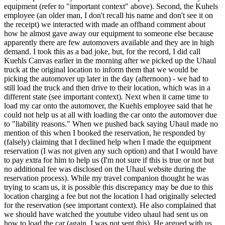
equipment (refer to "important context" above). Second, the Kuhels
employee (an older man, I don't recall his name and don't see it on
the receipt) we interacted with made an offhand comment about
how he almost gave away our equipment to someone else because
apparently there are few automovers available and they are in high
demand. I took this as a bad joke, but, for the record, I did call
Kuehls Canvas earlier in the morning after we picked up the Uhaul
truck at the original location to inform them that we would be
picking the automover up later in the day (afternoon) - we had to
still load the truck and then drive to their location, which was in a
different state (see important context). Next when it came time to
load my car onto the automover, the Kuehls employee said that he
could not help us at all with loading the car onto the automover due
to "liability reasons." When we pushed back saying Uhaul made no
mention of this when I booked the reservation, he responded by
(falsely) claiming that I declined help when I made the equipment
reservation (I was not given any such option) and that I would have
to pay extra for him to help us (I'm not sure if this is true or not but
no additional fee was disclosed on the Uhaul website during the
reservation process). While my travel companion thought he was
trying to scam us, it is possible this discrepancy may be due to this
location charging a fee but not the location I had originally selected
for the reservation (see important context). He also complained that
we should have watched the youtube video uhaul had sent us on
how to load the car (again, I was not sent this). He argued with us