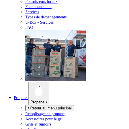
Fournisseurs locaux
Fonctionnement
Services
Types de déménagements
U-Box -
Services
FAQ
Propane
Propane
Retour au menu principal
Remplissage de propane
Accessoires pour le gril
Grils et fumoirs