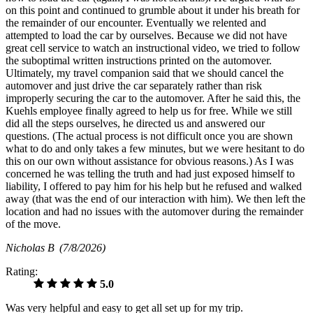
on this point and continued to grumble about it under his breath for
the remainder of our encounter. Eventually we relented and
attempted to load the car by ourselves. Because we did not have
great cell service to watch an instructional video, we tried to follow
the suboptimal written instructions printed on the automover.
Ultimately, my travel companion said that we should cancel the
automover and just drive the car separately rather than risk
improperly securing the car to the automover. After he said this, the
Kuehls employee finally agreed to help us for free. While we still
did all the steps ourselves, he directed us and answered our
questions. (The actual process is not difficult once you are shown
what to do and only takes a few minutes, but we were hesitant to do
this on our own without assistance for obvious reasons.) As I was
concerned he was telling the truth and had just exposed himself to
liability, I offered to pay him for his help but he refused and walked
away (that was the end of our interaction with him). We then left the
location and had no issues with the automover during the remainder
of the move.
Nicholas B
(7/8/2026)
Rating:
5.0
Was very helpful and easy to get all set up for my trip.