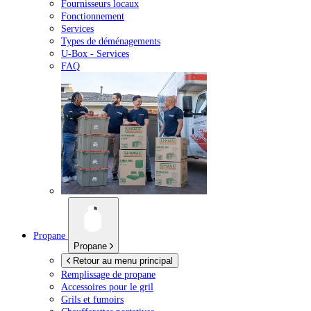
Fournisseurs locaux
Fonctionnement
Services
Types de déménagements
U-Box -
Services
FAQ
Propane
Propane
Retour au menu principal
Remplissage de propane
Accessoires pour le gril
Grils et fumoirs