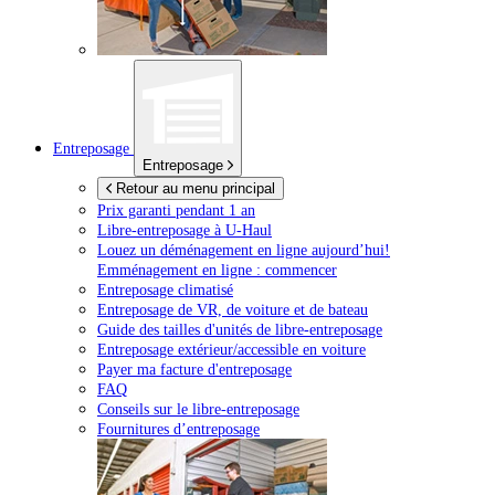
Entreposage
Entreposage
Retour au menu principal
Prix garanti pendant 1 an
Libre-entreposage à
U-Haul
Louez un déménagement en ligne aujourd’hui!
Emménagement en ligne : commencer
Entreposage climatisé
Entreposage de VR, de voiture et de bateau
Guide des tailles d'unités de libre-entreposage
Entreposage extérieur/accessible en voiture
Payer ma facture d'entreposage
FAQ
Conseils sur le libre-entreposage
Fournitures d’entreposage