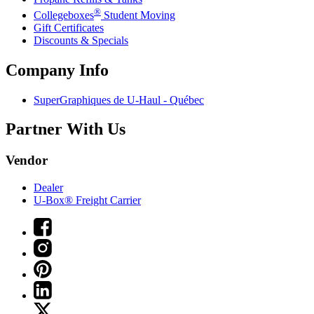
®
Collegeboxes
Student Moving
Gift Certificates
Discounts & Specials
Company Info
SuperGraphiques de
U-Haul
- Québec
Partner With Us
Vendor
Dealer
U-Box® Freight Carrier