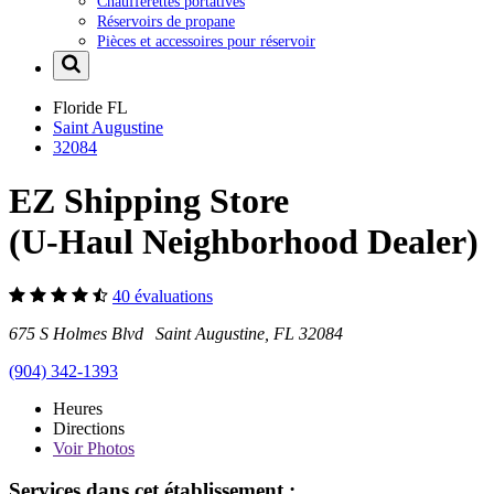
Chaufferettes portatives
Réservoirs de propane
Pièces et accessoires pour réservoir
Floride
FL
Saint Augustine
32084
EZ Shipping Store
(U-Haul Neighborhood Dealer)
40 évaluations
675 S Holmes Blvd Saint Augustine, FL 32084
(904) 342-1393
Heures
Directions
Voir
Photos
Services dans cet établissement :