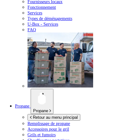
Fournisseurs locaux
Fonctionnement
Services
Types de déménagements
U-Box -
Services
FAQ
Propane
Propane
Retour au menu principal
Remplissage de propane
Accessoires pour le gril
Grils et fumoirs