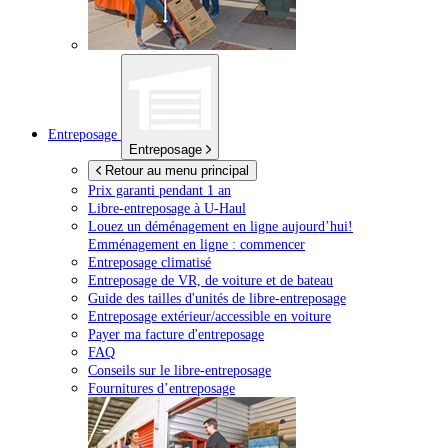
Entreposage
Entreposage
Retour au menu principal
Prix garanti pendant 1 an
Libre-entreposage à
U-Haul
Louez un déménagement en ligne aujourd’hui!
Emménagement en ligne : commencer
Entreposage climatisé
Entreposage de VR, de voiture et de bateau
Guide des tailles d'unités de libre-entreposage
Entreposage extérieur/accessible en voiture
Payer ma facture d'entreposage
FAQ
Conseils sur le libre-entreposage
Fournitures d’entreposage