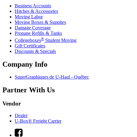
Business Accounts
Hitches & Accessories
Moving Labor
Moving Boxes & Supplies
Damage Coverage
Propane Refills & Tanks
®
Collegeboxes
Student Moving
Gift Certificates
Discounts & Specials
Company Info
SuperGraphiques de
U-Haul
- Québec
Partner With Us
Vendor
Dealer
U-Box® Freight Carrier