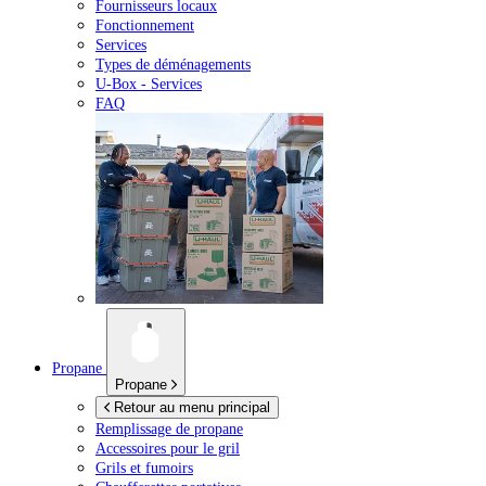
Fournisseurs locaux
Fonctionnement
Services
Types de déménagements
U-Box -
Services
FAQ
Propane
Propane
Retour au menu principal
Remplissage de propane
Accessoires pour le gril
Grils et fumoirs