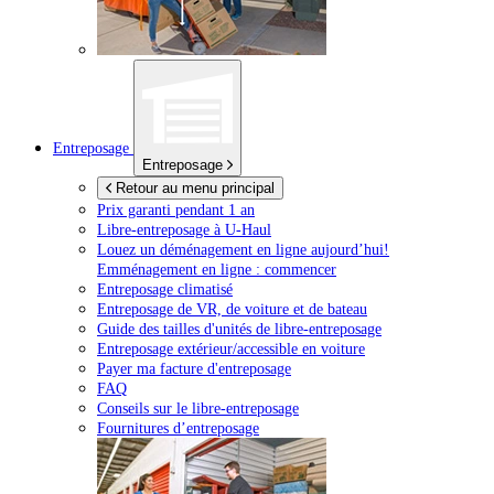
Entreposage
Entreposage
Retour au menu principal
Prix garanti pendant 1 an
Libre-entreposage à
U-Haul
Louez un déménagement en ligne aujourd’hui!
Emménagement en ligne : commencer
Entreposage climatisé
Entreposage de VR, de voiture et de bateau
Guide des tailles d'unités de libre-entreposage
Entreposage extérieur/accessible en voiture
Payer ma facture d'entreposage
FAQ
Conseils sur le libre-entreposage
Fournitures d’entreposage