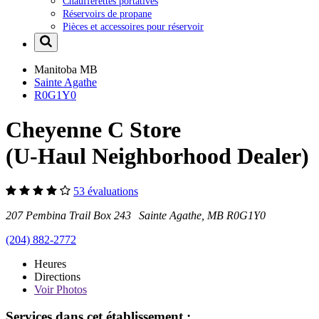
Chaufferettes portatives
Réservoirs de propane
Pièces et accessoires pour réservoir
Manitoba
MB
Sainte Agathe
R0G1Y0
Cheyenne C Store
(U-Haul Neighborhood Dealer)
53 évaluations
207 Pembina Trail Box 243 Sainte Agathe, MB R0G1Y0
(204) 882-2772
Heures
Directions
Voir
Photos
Services dans cet établissement :