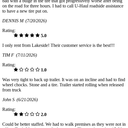
bad with a bulge in the tire that got progressively worse after being
on the road for three hours. I had to call U-Haul roadside assistance
to have a new tire put on.
DENNIS M
(7/20/2026)
Rating:
5.0
I only rent from Lakeside! Their customer service is the best!!!
TIM F
(7/11/2026)
Rating:
1.0
Was very tight to back up trailer. It was on an incline and had to find
wheel chocks. Stone and a tire. Trailer started rolling when released
from truck
John S
(6/21/2026)
Rating:
2.0
Could be better staffed. We had to walk premises as they were not in