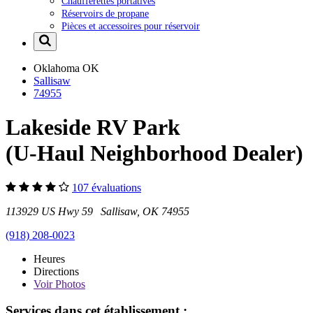
Chaufferettes portatives
Réservoirs de propane
Pièces et accessoires pour réservoir
Oklahoma
OK
Sallisaw
74955
Lakeside RV Park
(U-Haul Neighborhood Dealer)
107 évaluations
113929 US Hwy 59 Sallisaw, OK 74955
(918) 208-0023
Heures
Directions
Voir
Photos
Services dans cet établissement :