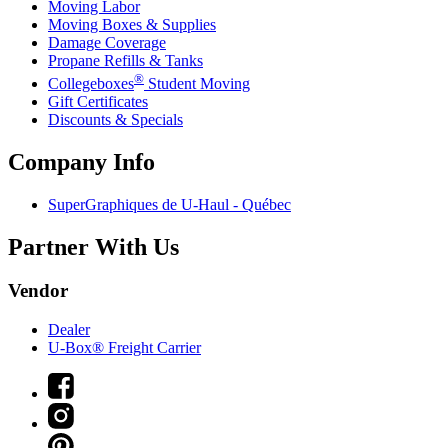
Moving Labor
Moving Boxes & Supplies
Damage Coverage
Propane Refills & Tanks
®
Collegeboxes
Student Moving
Gift Certificates
Discounts & Specials
Company Info
SuperGraphiques de
U-Haul
- Québec
Partner With Us
Vendor
Dealer
U-Box® Freight Carrier