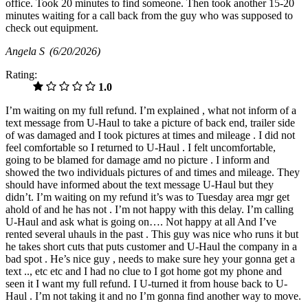
office. Took 20 minutes to find someone. Then took another 15-20
minutes waiting for a call back from the guy who was supposed to
check out equipment.
Angela S
(6/20/2026)
Rating:
1.0
I’m waiting on my full refund. I’m explained , what not inform of a
text message from U-Haul to take a picture of back end, trailer side
of was damaged and I took pictures at times and mileage . I did not
feel comfortable so I returned to U-Haul . I felt uncomfortable,
going to be blamed for damage amd no picture . I inform and
showed the two individuals pictures of and times and mileage. They
should have informed about the text message U-Haul but they
didn’t. I’m waiting on my refund it’s was to Tuesday area mgr get
ahold of and he has not . I’m not happy with this delay. I’m calling
U-Haul and ask what is going on…. Not happy at all And I’ve
rented several uhauls in the past . This guy was nice who runs it but
he takes short cuts that puts customer and U-Haul the company in a
bad spot . He’s nice guy , needs to make sure hey your gonna get a
text .., etc etc and I had no clue to I got home got my phone and
seen it I want my full refund. I U-turned it from house back to U-
Haul . I’m not taking it and no I’m gonna find another way to move.