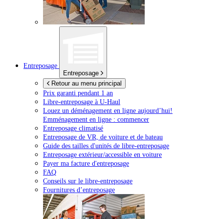
Entreposage
Entreposage
Retour au menu principal
Prix garanti pendant 1 an
Libre-entreposage à
U-Haul
Louez un déménagement en ligne aujourd’hui!
Emménagement en ligne : commencer
Entreposage climatisé
Entreposage de VR, de voiture et de bateau
Guide des tailles d'unités de libre-entreposage
Entreposage extérieur/accessible en voiture
Payer ma facture d'entreposage
FAQ
Conseils sur le libre-entreposage
Fournitures d’entreposage