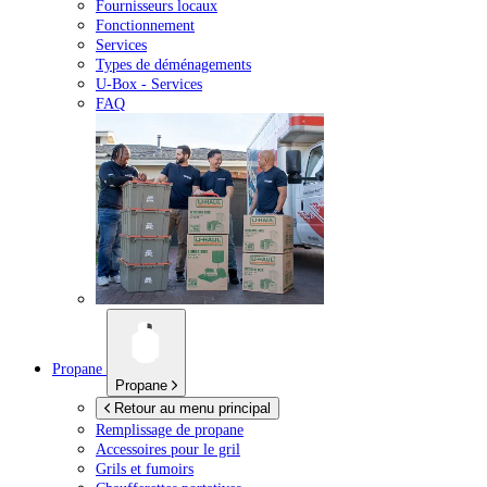
Fournisseurs locaux
Fonctionnement
Services
Types de déménagements
U-Box -
Services
FAQ
Propane
Propane
Retour au menu principal
Remplissage de propane
Accessoires pour le gril
Grils et fumoirs