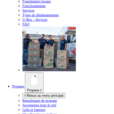
Fournisseurs locaux
Fonctionnement
Services
Types de déménagements
U-Box -
Services
FAQ
Propane
Propane
Retour au menu principal
Remplissage de propane
Accessoires pour le gril
Grils et fumoirs