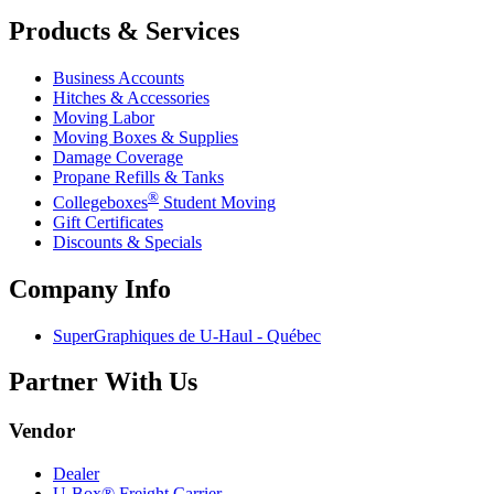
Products & Services
Business Accounts
Hitches & Accessories
Moving Labor
Moving Boxes & Supplies
Damage Coverage
Propane Refills & Tanks
®
Collegeboxes
Student Moving
Gift Certificates
Discounts & Specials
Company Info
SuperGraphiques de
U-Haul
- Québec
Partner With Us
Vendor
Dealer
U-Box® Freight Carrier