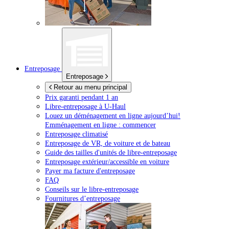
Entreposage
Entreposage
Retour au menu principal
Prix garanti pendant 1 an
Libre-entreposage à
U-Haul
Louez un déménagement en ligne aujourd’hui!
Emménagement en ligne : commencer
Entreposage climatisé
Entreposage de VR, de voiture et de bateau
Guide des tailles d'unités de libre-entreposage
Entreposage extérieur/accessible en voiture
Payer ma facture d'entreposage
FAQ
Conseils sur le libre-entreposage
Fournitures d’entreposage