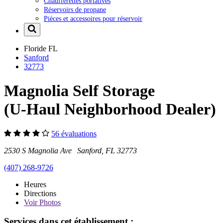
Chaufferettes portatives
Réservoirs de propane
Pièces et accessoires pour réservoir
Floride
FL
Sanford
32773
Magnolia Self Storage
(U-Haul Neighborhood Dealer)
56 évaluations
2530 S Magnolia Ave Sanford, FL 32773
(407) 268-9726
Heures
Directions
Voir
Photos
Services dans cet établissement :