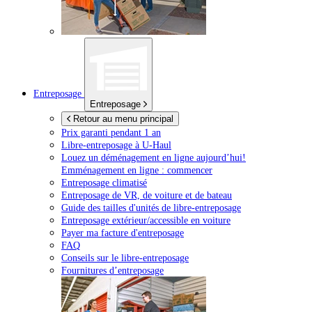
Entreposage
Entreposage
Retour au menu principal
Prix garanti pendant 1 an
Libre-entreposage à
U-Haul
Louez un déménagement en ligne aujourd’hui!
Emménagement en ligne : commencer
Entreposage climatisé
Entreposage de VR, de voiture et de bateau
Guide des tailles d'unités de libre-entreposage
Entreposage extérieur/accessible en voiture
Payer ma facture d'entreposage
FAQ
Conseils sur le libre-entreposage
Fournitures d’entreposage