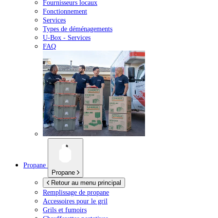
Fournisseurs locaux
Fonctionnement
Services
Types de déménagements
U-Box -
Services
FAQ
Propane
Propane
Retour au menu principal
Remplissage de propane
Accessoires pour le gril
Grils et fumoirs