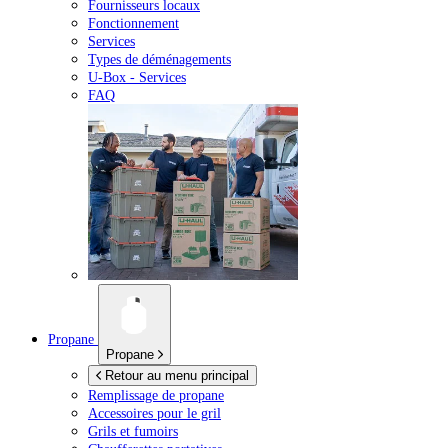
Fournisseurs locaux
Fonctionnement
Services
Types de déménagements
U-Box -
Services
FAQ
Propane
Propane
Retour au menu principal
Remplissage de propane
Accessoires pour le gril
Grils et fumoirs