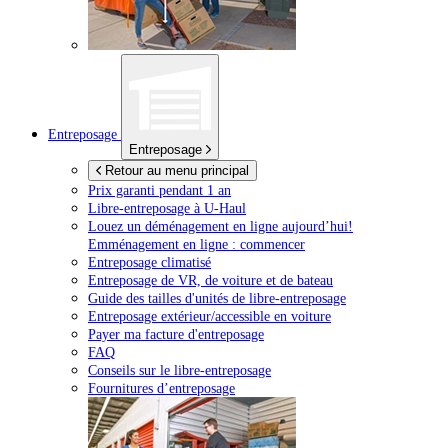
Entreposage
Entreposage
Retour au menu principal
Prix garanti pendant 1 an
Libre-entreposage à
U-Haul
Louez un déménagement en ligne aujourd’hui!
Emménagement en ligne : commencer
Entreposage climatisé
Entreposage de VR, de voiture et de bateau
Guide des tailles d'unités de libre-entreposage
Entreposage extérieur/accessible en voiture
Payer ma facture d'entreposage
FAQ
Conseils sur le libre-entreposage
Fournitures d’entreposage