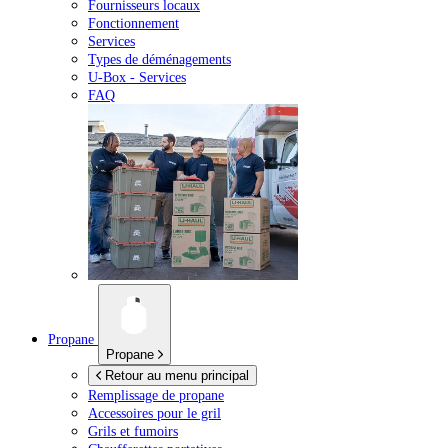
Fournisseurs locaux
Fonctionnement
Services
Types de déménagements
U-Box -
Services
FAQ
Propane
Propane
Retour au menu principal
Remplissage de propane
Accessoires pour le gril
Grils et fumoirs