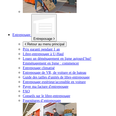
Entreposage
Entreposage
Retour au menu principal
Prix garanti pendant 1 an
Libre-entreposage à
U-Haul
Louez un déménagement en ligne aujourd’hui!
Emménagement en ligne : commencer
Entreposage climatisé
Entreposage de VR, de voiture et de bateau
Guide des tailles d'unités de libre-entreposage
Entreposage extérieur/accessible en voiture
Payer ma facture d'entreposage
FAQ
Conseils sur le libre-entreposage
Fournitures d’entreposage