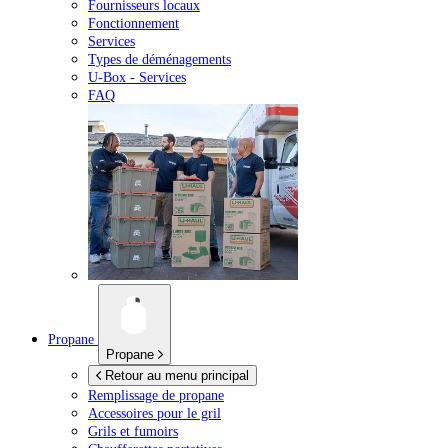
Fournisseurs locaux
Fonctionnement
Services
Types de déménagements
U-Box -
Services
FAQ
Propane
Propane
Retour au menu principal
Remplissage de propane
Accessoires pour le gril
Grils et fumoirs