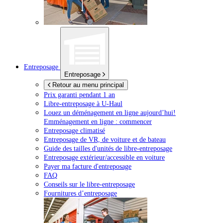
Entreposage
Entreposage
Retour au menu principal
Prix garanti pendant 1 an
Libre-entreposage à
U-Haul
Louez un déménagement en ligne aujourd’hui!
Emménagement en ligne : commencer
Entreposage climatisé
Entreposage de VR, de voiture et de bateau
Guide des tailles d'unités de libre-entreposage
Entreposage extérieur/accessible en voiture
Payer ma facture d'entreposage
FAQ
Conseils sur le libre-entreposage
Fournitures d’entreposage