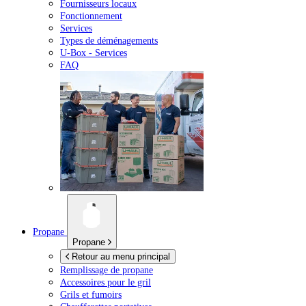
Fournisseurs locaux
Fonctionnement
Services
Types de déménagements
U-Box -
Services
FAQ
Propane
Propane
Retour au menu principal
Remplissage de propane
Accessoires pour le gril
Grils et fumoirs