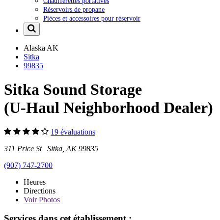
Chaufferettes portatives
Réservoirs de propane
Pièces et accessoires pour réservoir
Alaska
AK
Sitka
99835
Sitka Sound Storage
(U-Haul Neighborhood Dealer)
19 évaluations
311 Price St Sitka, AK 99835
(907) 747-2700
Heures
Directions
Voir
Photos
Services dans cet établissement :