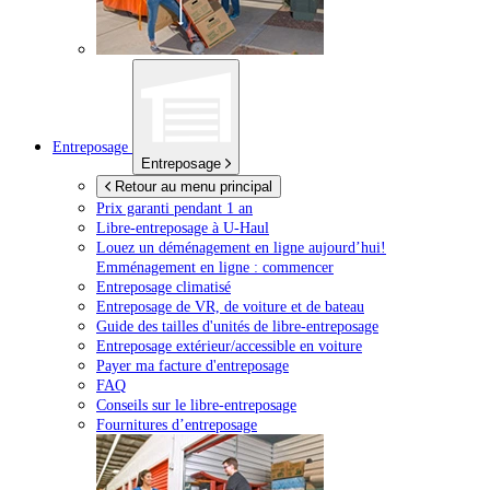
Entreposage
Entreposage
Retour au menu principal
Prix garanti pendant 1 an
Libre-entreposage à
U-Haul
Louez un déménagement en ligne aujourd’hui!
Emménagement en ligne : commencer
Entreposage climatisé
Entreposage de VR, de voiture et de bateau
Guide des tailles d'unités de libre-entreposage
Entreposage extérieur/accessible en voiture
Payer ma facture d'entreposage
FAQ
Conseils sur le libre-entreposage
Fournitures d’entreposage