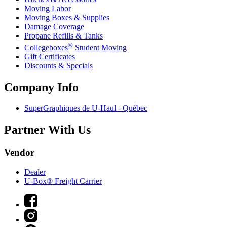
Moving Labor
Moving Boxes & Supplies
Damage Coverage
Propane Refills & Tanks
®
Collegeboxes
Student Moving
Gift Certificates
Discounts & Specials
Company Info
SuperGraphiques de
U-Haul
- Québec
Partner With Us
Vendor
Dealer
U-Box® Freight Carrier