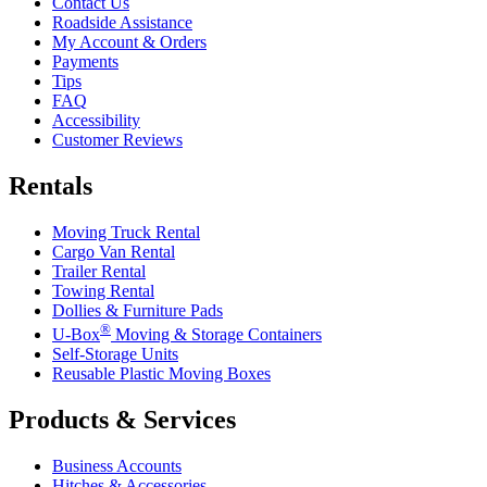
Contact Us
Roadside Assistance
My Account & Orders
Payments
Tips
FAQ
Accessibility
Customer Reviews
Rentals
Moving Truck Rental
Cargo Van Rental
Trailer Rental
Towing Rental
Dollies & Furniture Pads
®
U-Box
Moving & Storage Containers
Self-Storage Units
Reusable Plastic Moving Boxes
Products & Services
Business Accounts
Hitches & Accessories