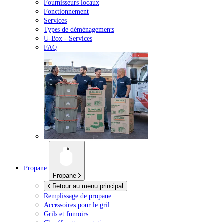
Fournisseurs locaux
Fonctionnement
Services
Types de déménagements
U-Box -
Services
FAQ
Propane
Propane
Retour au menu principal
Remplissage de propane
Accessoires pour le gril
Grils et fumoirs