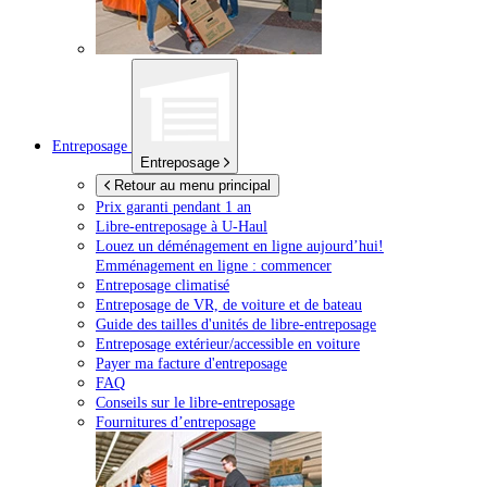
Entreposage
Entreposage
Retour au menu principal
Prix garanti pendant 1 an
Libre-entreposage à
U-Haul
Louez un déménagement en ligne aujourd’hui!
Emménagement en ligne : commencer
Entreposage climatisé
Entreposage de VR, de voiture et de bateau
Guide des tailles d'unités de libre-entreposage
Entreposage extérieur/accessible en voiture
Payer ma facture d'entreposage
FAQ
Conseils sur le libre-entreposage
Fournitures d’entreposage