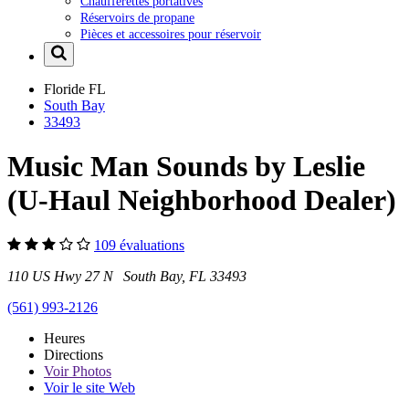
Chaufferettes portatives
Réservoirs de propane
Pièces et accessoires pour réservoir
Floride
FL
South Bay
33493
Music Man Sounds by Leslie
(U-Haul Neighborhood Dealer)
109 évaluations
110 US Hwy 27 N South Bay, FL 33493
(561) 993-2126
Heures
Directions
Voir
Photos
Voir le site Web