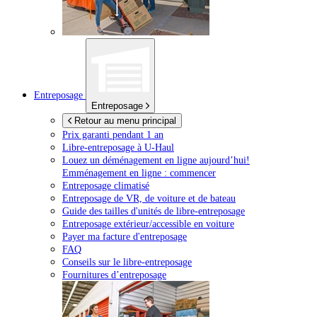
Entreposage
Entreposage
Retour au menu principal
Prix garanti pendant 1 an
Libre-entreposage à
U-Haul
Louez un déménagement en ligne aujourd’hui!
Emménagement en ligne : commencer
Entreposage climatisé
Entreposage de VR, de voiture et de bateau
Guide des tailles d'unités de libre-entreposage
Entreposage extérieur/accessible en voiture
Payer ma facture d'entreposage
FAQ
Conseils sur le libre-entreposage
Fournitures d’entreposage