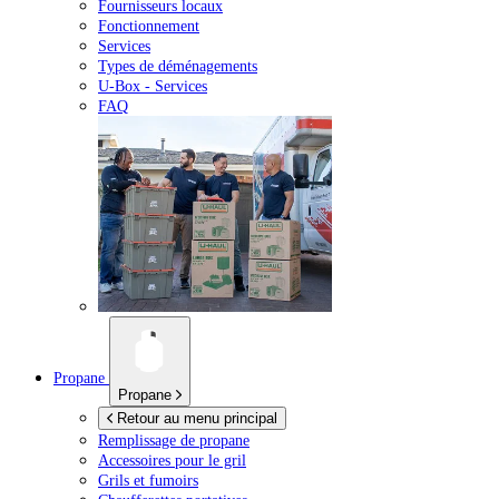
Fournisseurs locaux
Fonctionnement
Services
Types de déménagements
U-Box -
Services
FAQ
Propane
Propane
Retour au menu principal
Remplissage de propane
Accessoires pour le gril
Grils et fumoirs