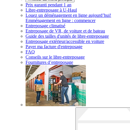
Prix garanti pendant 1 an
Libre-entreposage à
U-Haul
Louez un déménagement en ligne aujourd’hui!
Emménagement en ligne : commencer
Entreposage climatisé
Entreposage de VR, de voiture et de bateau
Guide des tailles d'unités de libre-entreposage
Entreposage extérieur/accessible en voiture
Payer ma facture d'entreposage
FAQ
Conseils sur le libre-entreposage
Fournitures d’entreposage