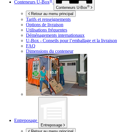
®
Conteneurs
U-Box
®
Conteneurs
U-Box
Retour au menu principal
Tarifs et renseignements
Options de livraison
Utilisations fréquentes
Déménagements internationaux
U-Box -
Conseils pour l’emballage et la livraison
FAQ
Dimensions du conteneur
Entreposage
Entreposage
Retour au menu principal