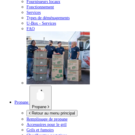
Fournisseurs locaux
Fonctionnement
Services
Types de déménagements
U-Box -
Services
FAQ
Propane
Propane
Retour au menu principal
Remplissage de propane
Accessoires pour le gril
Grils et fumoirs