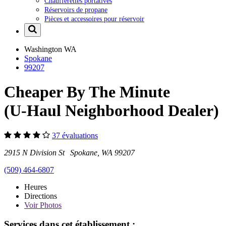
Chaufferettes portatives
Réservoirs de propane
Pièces et accessoires pour réservoir
Washington
WA
Spokane
99207
Cheaper By The Minute
(U-Haul Neighborhood Dealer)
37 évaluations
2915 N Division St Spokane, WA 99207
(509) 464-6807
Heures
Directions
Voir
Photos
Services dans cet établissement :