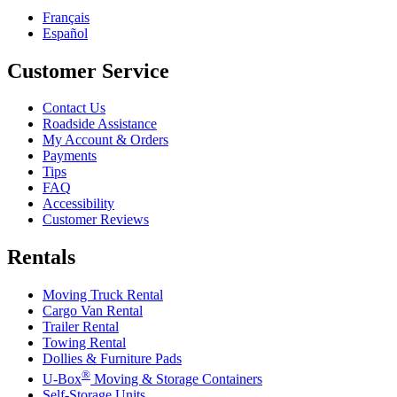
Français
Español
Customer Service
Contact Us
Roadside Assistance
My Account & Orders
Payments
Tips
FAQ
Accessibility
Customer Reviews
Rentals
Moving Truck Rental
Cargo Van Rental
Trailer Rental
Towing Rental
Dollies & Furniture Pads
®
U-Box
Moving & Storage Containers
Self-Storage Units