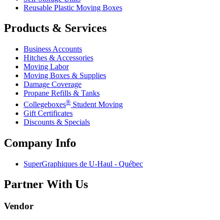
Reusable Plastic Moving Boxes
Products & Services
Business Accounts
Hitches & Accessories
Moving Labor
Moving Boxes & Supplies
Damage Coverage
Propane Refills & Tanks
®
Collegeboxes
Student Moving
Gift Certificates
Discounts & Specials
Company Info
SuperGraphiques de
U-Haul
- Québec
Partner With Us
Vendor