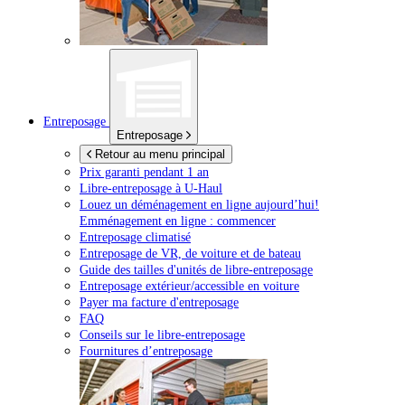
Entreposage
Entreposage
Retour au menu principal
Prix garanti pendant 1 an
Libre-entreposage à
U-Haul
Louez un déménagement en ligne aujourd’hui!
Emménagement en ligne : commencer
Entreposage climatisé
Entreposage de VR, de voiture et de bateau
Guide des tailles d'unités de libre-entreposage
Entreposage extérieur/accessible en voiture
Payer ma facture d'entreposage
FAQ
Conseils sur le libre-entreposage
Fournitures d’entreposage