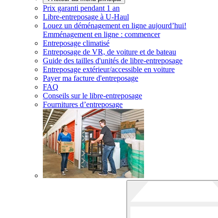
Prix garanti pendant 1 an
Libre-entreposage à
U-Haul
Louez un déménagement en ligne aujourd’hui!
Emménagement en ligne : commencer
Entreposage climatisé
Entreposage de VR, de voiture et de bateau
Guide des tailles d'unités de libre-entreposage
Entreposage extérieur/accessible en voiture
Payer ma facture d'entreposage
FAQ
Conseils sur le libre-entreposage
Fournitures d’entreposage