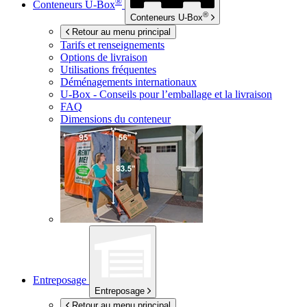
®
Conteneurs
U-Box
®
Conteneurs
U-Box
Retour au menu principal
Tarifs et renseignements
Options de livraison
Utilisations fréquentes
Déménagements internationaux
U-Box -
Conseils pour l’emballage et la livraison
FAQ
Dimensions du conteneur
Entreposage
Entreposage
Retour au menu principal