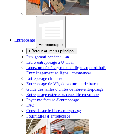
Entreposage
Entreposage
Retour au menu principal
Prix garanti pendant 1 an
Libre-entreposage à
U-Haul
Louez un déménagement en ligne aujourd’hui!
Emménagement en ligne : commencer
Entreposage climatisé
Entreposage de VR, de voiture et de bateau
Guide des tailles d'unités de libre-entreposage
Entreposage extérieur/accessible en voiture
Payer ma facture d'entreposage
FAQ
Conseils sur le libre-entreposage
Fournitures d’entreposage