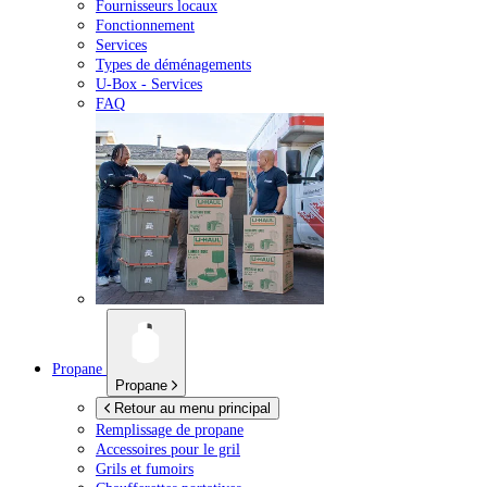
Fournisseurs locaux
Fonctionnement
Services
Types de déménagements
U-Box -
Services
FAQ
Propane
Propane
Retour au menu principal
Remplissage de propane
Accessoires pour le gril
Grils et fumoirs