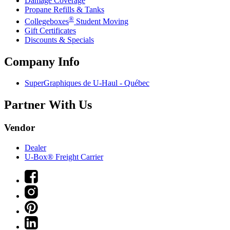
Damage Coverage
Propane Refills & Tanks
®
Collegeboxes
Student Moving
Gift Certificates
Discounts & Specials
Company Info
SuperGraphiques de
U-Haul
- Québec
Partner With Us
Vendor
Dealer
U-Box® Freight Carrier