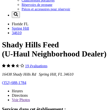
Chaufferettes portatives
Réservoirs de propane
Pièces et accessoires pour réservoir
Floride
FL
Spring Hill
34610
Shady Hills Feed
(U-Haul Neighborhood Dealer)
19 évaluations
16438 Shady Hills Rd Spring Hill, FL 34610
(352) 688-1784
Heures
Directions
Voir
Photos
Services dans cet établissement :