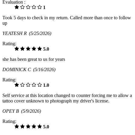
Évaluation :
1
Took 5 days to check in my return. Called more than once to follow
up
YEATESH R
(5/25/2026)
Rating:
5.0
she has been great to us for years
DOMINICK C
(5/16/2026)
Rating:
1.0
Self service at this location changed to counter forcing me to allow a
tattoo cover unknown to photograph my driver's license.
OPEY B
(5/9/2026)
Rating:
5.0