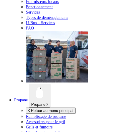
Fournisseurs locaux
Fonctionnement
Services
Types de déménagements
U-Box -
Services
FAQ
Propane
Propane
Retour au menu principal
Remplissage de propane
Accessoires pour le gril
Grils et fumoirs