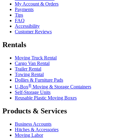
My Account & Orders
Payments
Tips
FAQ
Accessibility
Customer Reviews
Rentals
Moving Truck Rental
Cargo Van Rental
Trailer Rental
Towing Rental
Dollies & Furniture Pads
®
U-Box
Moving & Storage Containers
Self-Storage Units
Reusable Plastic Moving Boxes
Products & Services
Business Accounts
Hitches & Accessories
Moving Labor