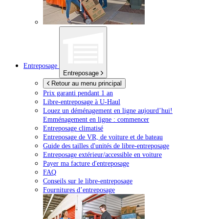
Entreposage
Entreposage
Retour au menu principal
Prix garanti pendant 1 an
Libre-entreposage à
U-Haul
Louez un déménagement en ligne aujourd’hui!
Emménagement en ligne : commencer
Entreposage climatisé
Entreposage de VR, de voiture et de bateau
Guide des tailles d'unités de libre-entreposage
Entreposage extérieur/accessible en voiture
Payer ma facture d'entreposage
FAQ
Conseils sur le libre-entreposage
Fournitures d’entreposage