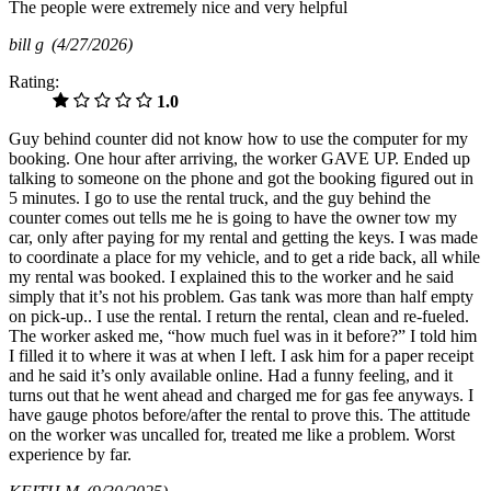
The people were extremely nice and very helpful
bill g
(4/27/2026)
Rating:
1.0
Guy behind counter did not know how to use the computer for my
booking. One hour after arriving, the worker GAVE UP. Ended up
talking to someone on the phone and got the booking figured out in
5 minutes. I go to use the rental truck, and the guy behind the
counter comes out tells me he is going to have the owner tow my
car, only after paying for my rental and getting the keys. I was made
to coordinate a place for my vehicle, and to get a ride back, all while
my rental was booked. I explained this to the worker and he said
simply that it’s not his problem. Gas tank was more than half empty
on pick-up.. I use the rental. I return the rental, clean and re-fueled.
The worker asked me, “how much fuel was in it before?” I told him
I filled it to where it was at when I left. I ask him for a paper receipt
and he said it’s only available online. Had a funny feeling, and it
turns out that he went ahead and charged me for gas fee anyways. I
have gauge photos before/after the rental to prove this. The attitude
on the worker was uncalled for, treated me like a problem. Worst
experience by far.