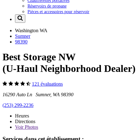
Chaufferettes portatives
Réservoirs de propane
Pièces et accessoires pour réservoir
Washington
WA
Sumner
98390
Best Storage NW
(U-Haul Neighborhood Dealer)
121 évaluations
16290 Auto Ln Sumner, WA 98390
(253) 299-2236
Heures
Directions
Voir
Photos
Services dans cet établissement :