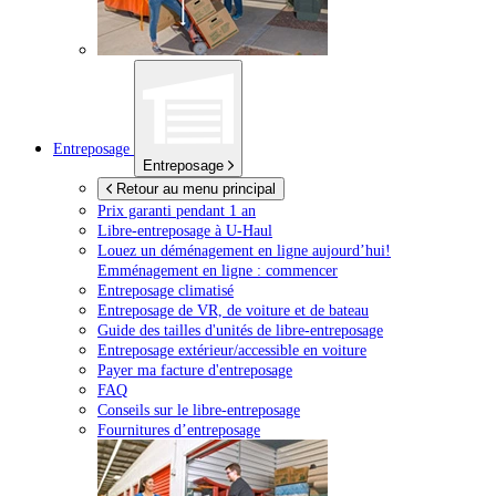
Entreposage
Entreposage
Retour au menu principal
Prix garanti pendant 1 an
Libre-entreposage à
U-Haul
Louez un déménagement en ligne aujourd’hui!
Emménagement en ligne : commencer
Entreposage climatisé
Entreposage de VR, de voiture et de bateau
Guide des tailles d'unités de libre-entreposage
Entreposage extérieur/accessible en voiture
Payer ma facture d'entreposage
FAQ
Conseils sur le libre-entreposage
Fournitures d’entreposage