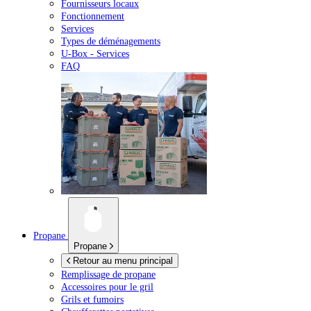
Fournisseurs locaux
Fonctionnement
Services
Types de déménagements
U-Box -
Services
FAQ
Propane
Propane
Retour au menu principal
Remplissage de propane
Accessoires pour le gril
Grils et fumoirs