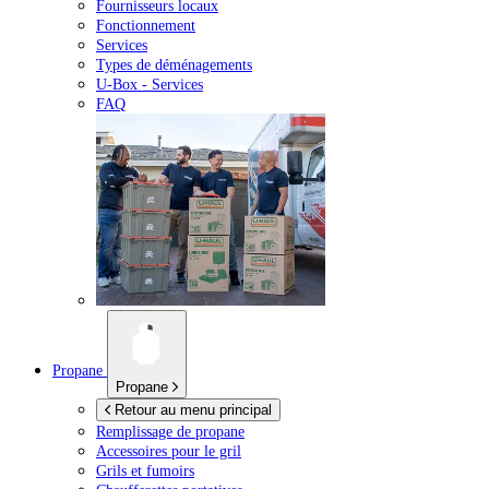
Fournisseurs locaux
Fonctionnement
Services
Types de déménagements
U-Box -
Services
FAQ
Propane
Propane
Retour au menu principal
Remplissage de propane
Accessoires pour le gril
Grils et fumoirs