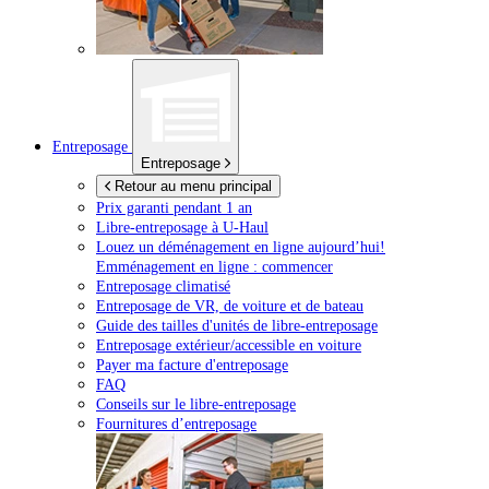
Entreposage
Entreposage
Retour au menu principal
Prix garanti pendant 1 an
Libre-entreposage à
U-Haul
Louez un déménagement en ligne aujourd’hui!
Emménagement en ligne : commencer
Entreposage climatisé
Entreposage de VR, de voiture et de bateau
Guide des tailles d'unités de libre-entreposage
Entreposage extérieur/accessible en voiture
Payer ma facture d'entreposage
FAQ
Conseils sur le libre-entreposage
Fournitures d’entreposage