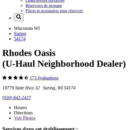
Chaufferettes portatives
Réservoirs de propane
Pièces et accessoires pour réservoir
Wisconsin
WI
Suring
54174
Rhodes Oasis
(U-Haul Neighborhood Dealer)
173 évaluations
10779 State Hwy 32 Suring, WI 54174
(920) 842-2427
Heures
Directions
Voir
Photos
Services dans cet établissement :