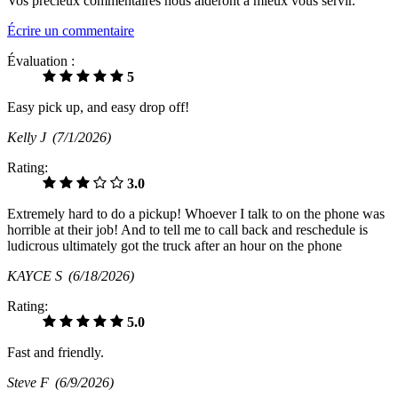
Vos précieux commentaires nous aideront à mieux vous servir.
Écrire un commentaire
Évaluation :
5
Easy pick up, and easy drop off!
Kelly J
(7/1/2026)
Rating:
3.0
Extremely hard to do a pickup! Whoever I talk to on the phone was
horrible at their job! And to tell me to call back and reschedule is
ludicrous ultimately got the truck after an hour on the phone
KAYCE S
(6/18/2026)
Rating:
5.0
Fast and friendly.
Steve F
(6/9/2026)