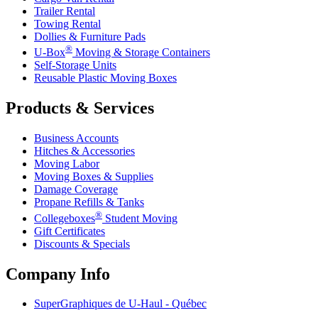
Trailer Rental
Towing Rental
Dollies & Furniture Pads
®
U-Box
Moving & Storage Containers
Self-Storage Units
Reusable Plastic Moving Boxes
Products & Services
Business Accounts
Hitches & Accessories
Moving Labor
Moving Boxes & Supplies
Damage Coverage
Propane Refills & Tanks
®
Collegeboxes
Student Moving
Gift Certificates
Discounts & Specials
Company Info
SuperGraphiques de
U-Haul
- Québec