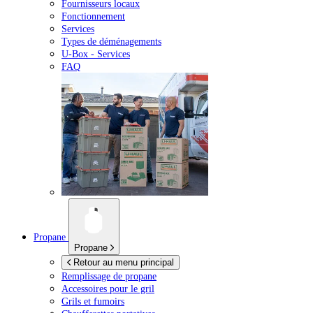
Fournisseurs locaux
Fonctionnement
Services
Types de déménagements
U-Box -
Services
FAQ
Propane
Propane
Retour au menu principal
Remplissage de propane
Accessoires pour le gril
Grils et fumoirs