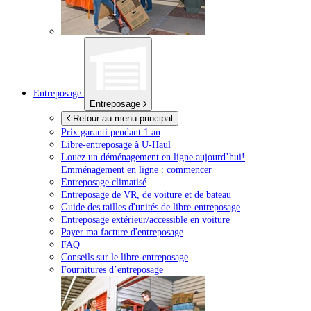
Entreposage
Entreposage
Retour au menu principal
Prix garanti pendant 1 an
Libre-entreposage à
U-Haul
Louez un déménagement en ligne aujourd’hui!
Emménagement en ligne : commencer
Entreposage climatisé
Entreposage de VR, de voiture et de bateau
Guide des tailles d'unités de libre-entreposage
Entreposage extérieur/accessible en voiture
Payer ma facture d'entreposage
FAQ
Conseils sur le libre-entreposage
Fournitures d’entreposage