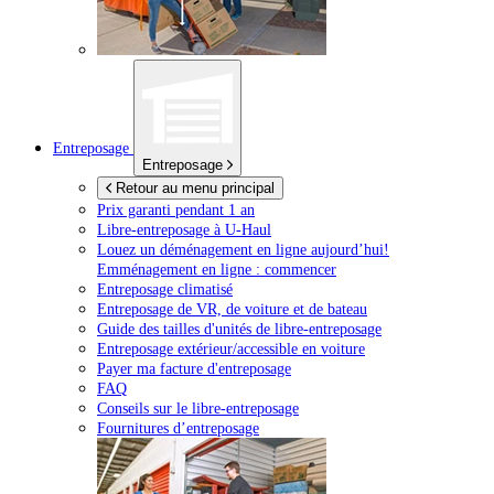
Entreposage
Entreposage
Retour au menu principal
Prix garanti pendant 1 an
Libre-entreposage à
U-Haul
Louez un déménagement en ligne aujourd’hui!
Emménagement en ligne : commencer
Entreposage climatisé
Entreposage de VR, de voiture et de bateau
Guide des tailles d'unités de libre-entreposage
Entreposage extérieur/accessible en voiture
Payer ma facture d'entreposage
FAQ
Conseils sur le libre-entreposage
Fournitures d’entreposage