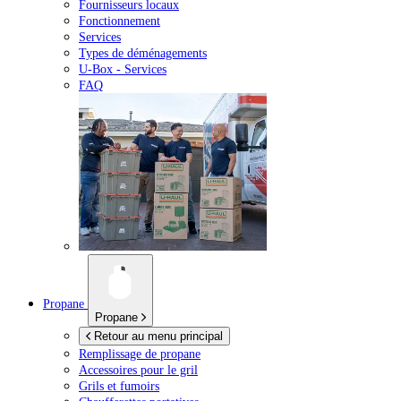
Fournisseurs locaux
Fonctionnement
Services
Types de déménagements
U-Box -
Services
FAQ
Propane
Propane
Retour au menu principal
Remplissage de propane
Accessoires pour le gril
Grils et fumoirs