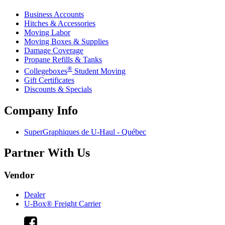
Business Accounts
Hitches & Accessories
Moving Labor
Moving Boxes & Supplies
Damage Coverage
Propane Refills & Tanks
®
Collegeboxes
Student Moving
Gift Certificates
Discounts & Specials
Company Info
SuperGraphiques de
U-Haul
- Québec
Partner With Us
Vendor
Dealer
U-Box® Freight Carrier