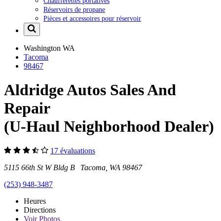
Chaufferettes portatives
Réservoirs de propane
Pièces et accessoires pour réservoir
Washington
WA
Tacoma
98467
Aldridge Autos Sales And
Repair
(U-Haul Neighborhood Dealer)
17 évaluations
5115 66th St W Bldg B Tacoma, WA 98467
(253) 948-3487
Heures
Directions
Voir
Photos