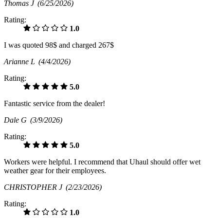
Thomas J
(6/25/2026)
Rating:
1.0
I was quoted 98$ and charged 267$
Arianne L
(4/4/2026)
Rating:
5.0
Fantastic service from the dealer!
Dale G
(3/9/2026)
Rating:
5.0
Workers were helpful. I recommend that Uhaul should offer wet
weather gear for their employees.
CHRISTOPHER J
(2/23/2026)
Rating:
1.0